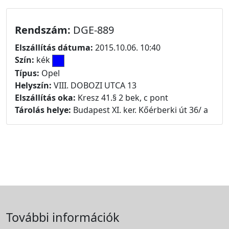
Rendszám:
DGE-889
Elszállítás dátuma:
2015.10.06. 10:40
Szín:
kék
Típus:
Opel
Helyszín:
VIII. DOBOZI UTCA 13
Elszállítás oka:
Kresz 41.§ 2 bek, c pont
Tárolás helye:
Budapest XI. ker. Kőérberki út 36/ a
További információk