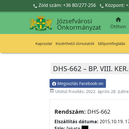
Ugrás a fő tartalomra
Zöld szám: +36 80/277-256
Központ: +



Józsefvárosi
Önkormányzat
Otthon
Kapcsolat
Közérthető útmutatók
Időpontfoglalás
DHS-662 – BP. VIII. KE
Megosztás Facebook-on
event_available
Utolsó frissítés:
2022. április 28.
(Létr
Rendszám:
DHS-662
Elszállítás dátuma:
2015.10.19. 1
Szín:
fekete