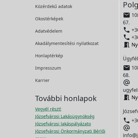
Polg
Közérdekű adatok

108
Okostérképek
67.

+36
Adatvédelem

+36
Akadálymentesítési
nyilatkozat

Ny
Honlaptérkép
Ügyfél

108
Impresszum
68.
Karrier

ugyfel
További honlapok

Ny
Vegyél részt!
József
Józsefvárosi Lakásügynökség

+3
Józsefvárosi lakáspályázato

Józsefvárosi Önkormányzati Bérlői
info@j