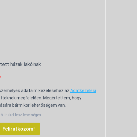
ntett házak lakóinak
 személyes adataim kezeléséhez az
Adatkezelési
tteknek megfelelően. Megértettem, hogy
ására bármikor lehetőségem van.
tó linkkel lesz lehetséges.
Feliratkozom!