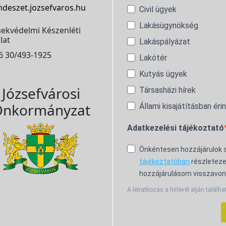
ndeszet.jozsefvaros.hu
Civil ügyek
Lakásügynökség
ekvédelmi Készenléti
lat
Lakáspályázat
6 30/493-1925
Lakótér
Kutyás ügyek
Józsefvárosi
Társasházi hírek
nkormányzat
Állami kisajátításban éri
Adatkezelési tájékoztató
Önkéntesen hozzájárulok
tájékoztatóban
részleteze
hozzájárulásom visszavon
A leiratkozás a hírlevél alján találha