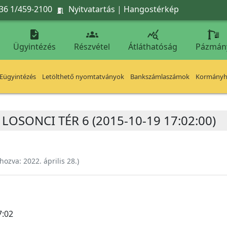
36 1/459-2100
Nyitvatartás
|
Hangostérkép




Ügyintézés
Részvétel
Átláthatóság
Pázmán
Eügyintézés
Letölthető nyomtatványok
Bankszámlaszámok
Kormányhi
R. LOSONCI TÉR 6 (2015-10-19 17:02:00)
ehozva:
2022. április 28.
)
7:02