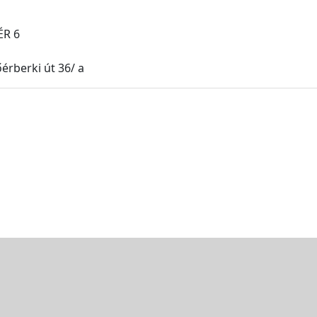
ÉR 6
érberki út 36/ a