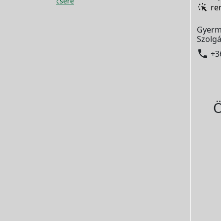
csere
re
Gyerm
Szolgá

+3
Ö