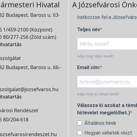
ármesteri Hivatal
A Józsefvárosi Önk
2 Budapest, Baross u. 63-
Iratkozzon fel a Józsefváro
 1/459-2100 (Központ)
Teljes név
 80/277-256 (Zöld szám)
itvatartás
Adja meg teljes nevét!
szolgálat
2 Budapest, Baross u. 66–
Email cím:
szolgalat@jozsefvaros.hu
Adja meg az email címét!
itvatartás
Válassza ki azokat a témá
városi Rendészet
hírlevelet megjelölhet.)
6 80/204-618
Általános hírek
Hogyan vehetek részt
ozsefvarosirendeszet.hu