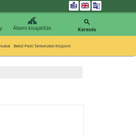


y
Állami kisajátítás
Keresés
vatal
Belső-Pesti Tankerületi Központ