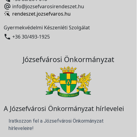

info@jozsefvarosirendeszet.hu
rendeszet.jozsefvaros.hu
Gyermekvédelmi Készenléti Szolgálat

+36 30/493-1925
Józsefvárosi Önkormányzat
A Józsefvárosi Önkormányzat hírlevelei
Iratkozzon fel a Józsefvárosi Önkormányzat
hírleveleire!