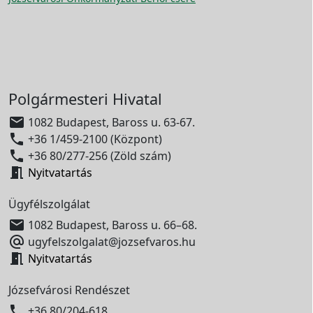
Polgármesteri Hivatal

1082 Budapest, Baross u. 63-67.

+36 1/459-2100 (Központ)

+36 80/277-256 (Zöld szám)

Nyitvatartás
Ügyfélszolgálat

1082 Budapest, Baross u. 66–68.

ugyfelszolgalat@jozsefvaros.hu

Nyitvatartás
Józsefvárosi Rendészet

+36 80/204-618