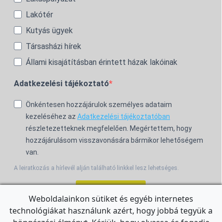
Lakótér
Kutyás ügyek
Társasházi hírek
Állami kisajátításban érintett házak lakóinak
Adatkezelési tájékoztató
Önkéntesen hozzájárulok személyes adataim
kezeléséhez az
Adatkezelési tájékoztatóban
részletezetteknek megfelelően. Megértettem, hogy
hozzájárulásom visszavonására bármikor lehetőségem
van.
A leiratkozás a hírlevél alján található linkkel lesz lehetséges.
Feliratkozom!
Weboldalainkon sütiket és egyéb internetes
technológiákat használunk azért, hogy jobbá tegyük a
For the English Newsletter, click
HERE.