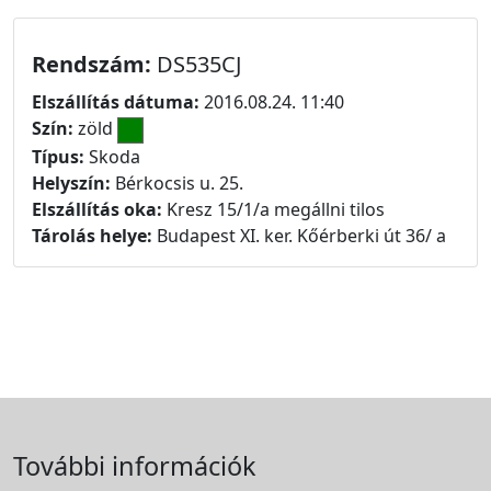
Rendszám:
DS535CJ
Elszállítás dátuma:
2016.08.24. 11:40
Szín:
zöld
Típus:
Skoda
Helyszín:
Bérkocsis u. 25.
Elszállítás oka:
Kresz 15/1/a megállni tilos
Tárolás helye:
Budapest XI. ker. Kőérberki út 36/ a
További információk