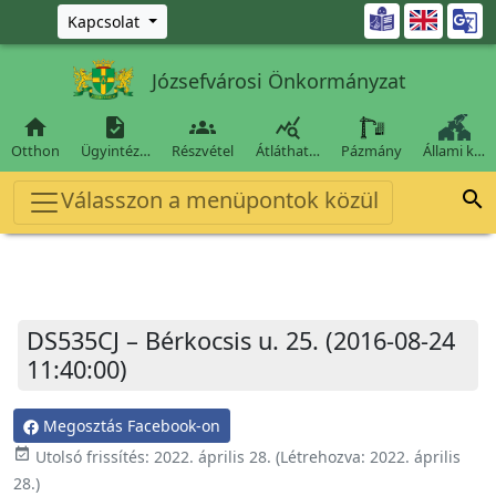
Ugrás a fő tartalomra

Kapcsolat
Józsefvárosi Önkormányzat




Otthon
Ügyintéz…
Részvétel
Átláthat…
Pázmány
Állami k…
Válasszon a menüpontok közül

DS535CJ – Bérkocsis u. 25. (2016-08-24
11:40:00)
Megosztás Facebook-on
event_available
Utolsó frissítés:
2022. április 28.
(Létrehozva:
2022. április
28.
)