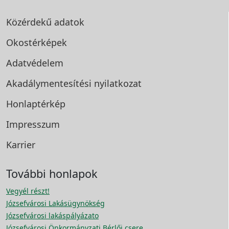
Közérdekű adatok
Okostérképek
Adatvédelem
Akadálymentesítési
nyilatkozat
Honlaptérkép
Impresszum
Karrier
További honlapok
Vegyél részt!
Józsefvárosi Lakásügynökség
Józsefvárosi lakáspályázato
Józsefvárosi Önkormányzati Bérlői csere