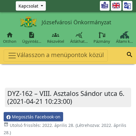
Ugrás a fő tartalomra

Kapcsolat
Józsefvárosi Önkormányzat




Otthon
Ügyintéz…
Részvétel
Átláthat…
Pázmány
Állami k…
Válasszon a menüpontok közül

DYZ-162 – VIII. Asztalos Sándor utca 6.
(2021-04-21 10:23:00)
Megosztás Facebook-on
event_available
Utolsó frissítés:
2022. április 28.
(Létrehozva:
2022. április
28.
)