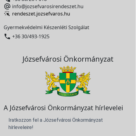

info@jozsefvarosirendeszet.hu
rendeszet.jozsefvaros.hu
Gyermekvédelmi Készenléti Szolgálat

+36 30/493-1925
Józsefvárosi Önkormányzat
A Józsefvárosi Önkormányzat hírlevelei
Iratkozzon fel a Józsefvárosi Önkormányzat
hírleveleire!