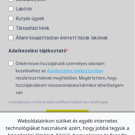
Lakótér
Kutyás ügyek
Társasházi hírek
Állami kisajátításban érintett házak lakóinak
Adatkezelési tájékoztató
Önkéntesen hozzájárulok személyes adataim
kezeléséhez az
Adatkezelési tájékoztatóban
részletezetteknek megfelelően. Megértettem, hogy
hozzájárulásom visszavonására bármikor lehetőségem
van.
A leiratkozás a hírlevél alján található linkkel lesz lehetséges.
Feliratkozom!
Weboldalainkon sütiket és egyéb internetes
technológiákat használunk azért, hogy jobbá tegyük a
For the English Newsletter, click
HERE.