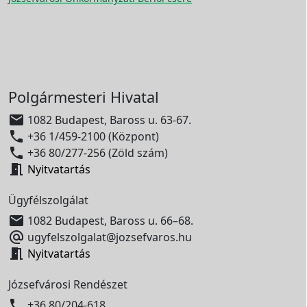
Polgármesteri Hivatal

1082 Budapest, Baross u. 63-67.

+36 1/459-2100 (Központ)

+36 80/277-256 (Zöld szám)

Nyitvatartás
Ügyfélszolgálat

1082 Budapest, Baross u. 66–68.

ugyfelszolgalat@jozsefvaros.hu

Nyitvatartás
Józsefvárosi Rendészet

+36 80/204-618