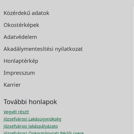
Közérdekű adatok
Okostérképek
Adatvédelem
Akadálymentesítési
nyilatkozat
Honlaptérkép
Impresszum
Karrier
További honlapok
Vegyél részt!
Józsefvárosi Lakásügynökség
Józsefvárosi lakáspályázato
Józsefvárosi Önkormányzati Bérlői csere