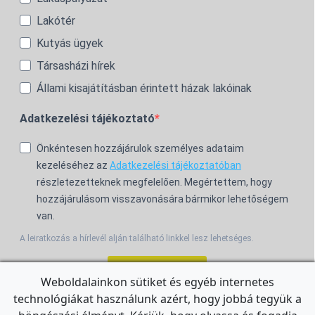
Lakótér
Kutyás ügyek
Társasházi hírek
Állami kisajátításban érintett házak lakóinak
Adatkezelési tájékoztató
Önkéntesen hozzájárulok személyes adataim
kezeléséhez az
Adatkezelési tájékoztatóban
részletezetteknek megfelelően. Megértettem, hogy
hozzájárulásom visszavonására bármikor lehetőségem
van.
A leiratkozás a hírlevél alján található linkkel lesz lehetséges.
Feliratkozom!
Weboldalainkon sütiket és egyéb internetes
technológiákat használunk azért, hogy jobbá tegyük a
For the English Newsletter, click
HERE.