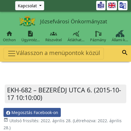
Ugrás a fő tartalomra

Kapcsolat
Józsefvárosi Önkormányzat




Otthon
Ügyintéz…
Részvétel
Átláthat…
Pázmány
Állami k…
Válasszon a menüpontok közül

EKH-682 – BEZERÉDJ UTCA 6. (2015-10-
17 10:10:00)
Megosztás Facebook-on
event_available
Utolsó frissítés:
2022. április 28.
(Létrehozva:
2022. április
28.
)