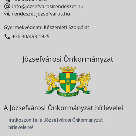

info@jozsefvarosirendeszet.hu
rendeszet.jozsefvaros.hu
Gyermekvédelmi Készenléti Szolgálat

+36 30/493-1925
Józsefvárosi Önkormányzat
A Józsefvárosi Önkormányzat hírlevelei
Iratkozzon fel a Józsefvárosi Önkormányzat
hírleveleire!