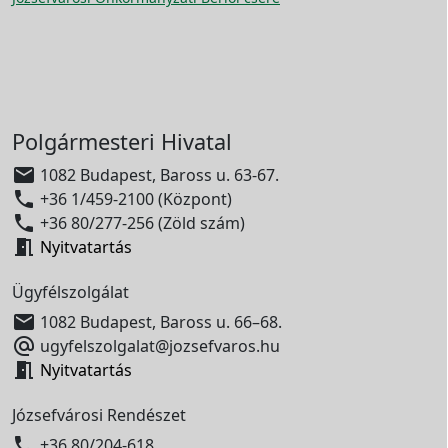
Polgármesteri Hivatal

1082 Budapest, Baross u. 63-67.

+36 1/459-2100 (Központ)

+36 80/277-256 (Zöld szám)

Nyitvatartás
Ügyfélszolgálat

1082 Budapest, Baross u. 66–68.

ugyfelszolgalat@jozsefvaros.hu

Nyitvatartás
Józsefvárosi Rendészet

+36 80/204-618