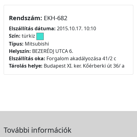
Rendszám:
EKH-682
Elszállítás dátuma:
2015.10.17. 10:10
Szín:
türkiz
Típus:
Mitsubishi
Helyszín:
BEZERÉDJ UTCA 6.
Elszállítás oka:
Forgalom akadályozása 41/2 c
Tárolás helye:
Budapest XI. ker. Kőérberki út 36/ a
További információk