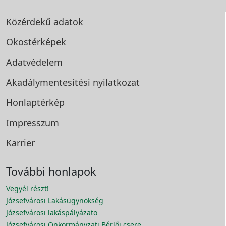
Közérdekű adatok
Okostérképek
Adatvédelem
Akadálymentesítési
nyilatkozat
Honlaptérkép
Impresszum
Karrier
További honlapok
Vegyél részt!
Józsefvárosi Lakásügynökség
Józsefvárosi lakáspályázato
Józsefvárosi Önkormányzati Bérlői csere