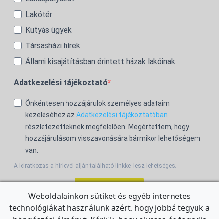
Lakótér
Kutyás ügyek
Társasházi hírek
Állami kisajátításban érintett házak lakóinak
Adatkezelési tájékoztató
Önkéntesen hozzájárulok személyes adataim
kezeléséhez az
Adatkezelési tájékoztatóban
részletezetteknek megfelelően. Megértettem, hogy
hozzájárulásom visszavonására bármikor lehetőségem
van.
A leiratkozás a hírlevél alján található linkkel lesz lehetséges.
Feliratkozom!
Weboldalainkon sütiket és egyéb internetes
technológiákat használunk azért, hogy jobbá tegyük a
For the English Newsletter, click
HERE.