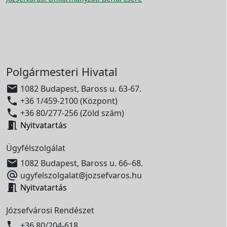
Polgármesteri Hivatal

1082 Budapest, Baross u. 63-67.

+36 1/459-2100 (Központ)

+36 80/277-256 (Zöld szám)

Nyitvatartás
Ügyfélszolgálat

1082 Budapest, Baross u. 66–68.

ugyfelszolgalat@jozsefvaros.hu

Nyitvatartás
Józsefvárosi Rendészet

+36 80/204-618