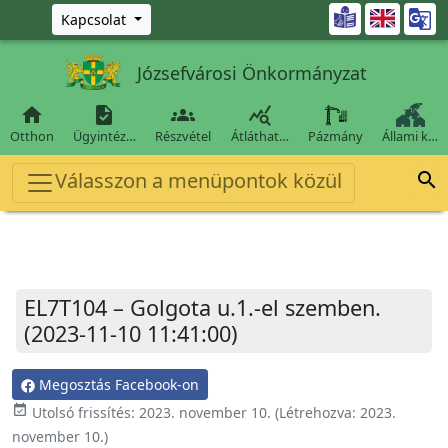
Ugrás a fő tartalomra

Kapcsolat
Józsefvárosi Önkormányzat




Otthon
Ügyintéz…
Részvétel
Átláthat…
Pázmány
Állami k…
Válasszon a menüpontok közül

EL7T104 – Golgota u.1.-el szemben.
(2023-11-10 11:41:00)
Megosztás Facebook-on
event_available
Utolsó frissítés:
2023. november 10.
(Létrehozva:
2023.
november 10.
)