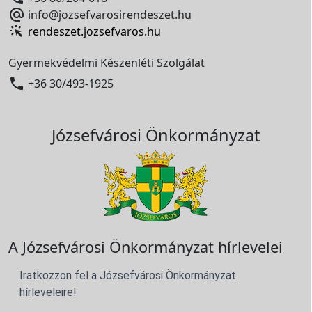

info@jozsefvarosirendeszet.hu
rendeszet.jozsefvaros.hu
Gyermekvédelmi Készenléti Szolgálat

+36 30/493-1925
Józsefvárosi Önkormányzat
A Józsefvárosi Önkormányzat hírlevelei
Iratkozzon fel a Józsefvárosi Önkormányzat
hírleveleire!