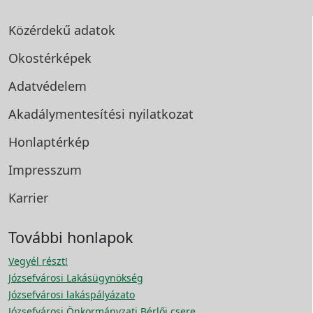
Közérdekű adatok
Okostérképek
Adatvédelem
Akadálymentesítési
nyilatkozat
Honlaptérkép
Impresszum
Karrier
További honlapok
Vegyél részt!
Józsefvárosi Lakásügynökség
Józsefvárosi lakáspályázato
Józsefvárosi Önkormányzati Bérlői csere