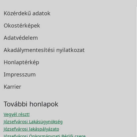
Közérdekű adatok
Okostérképek
Adatvédelem
Akadálymentesítési
nyilatkozat
Honlaptérkép
Impresszum
Karrier
További honlapok
Vegyél részt!
Józsefvárosi Lakásügynökség
Józsefvárosi lakáspályázato
Józsefvárosi Önkormányzati Bérlői csere