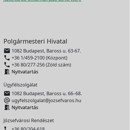
Polgármesteri Hivatal

1082 Budapest, Baross u. 63-67.

+36 1/459-2100 (Központ)

+36 80/277-256 (Zöld szám)

Nyitvatartás
Ügyfélszolgálat

1082 Budapest, Baross u. 66–68.

ugyfelszolgalat@jozsefvaros.hu

Nyitvatartás
Józsefvárosi Rendészet

+36 80/204-618