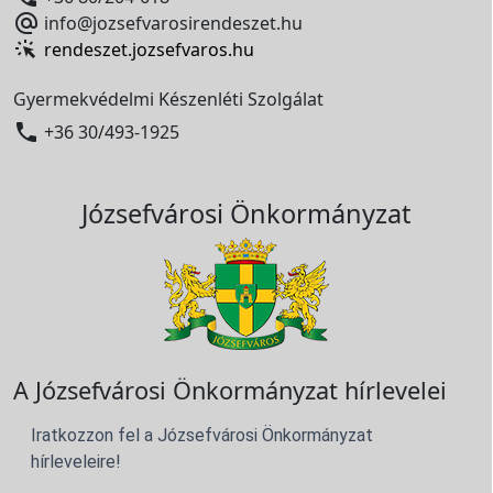

info@jozsefvarosirendeszet.hu
rendeszet.jozsefvaros.hu
Gyermekvédelmi Készenléti Szolgálat

+36 30/493-1925
Józsefvárosi Önkormányzat
A Józsefvárosi Önkormányzat hírlevelei
Iratkozzon fel a Józsefvárosi Önkormányzat
hírleveleire!