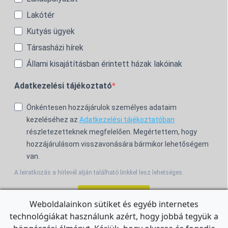
Lakótér
Kutyás ügyek
Társasházi hírek
Állami kisajátításban érintett házak lakóinak
Adatkezelési tájékoztató
Önkéntesen hozzájárulok személyes adataim
kezeléséhez az
Adatkezelési tájékoztatóban
részletezetteknek megfelelően. Megértettem, hogy
hozzájárulásom visszavonására bármikor lehetőségem
van.
A leiratkozás a hírlevél alján található linkkel lesz lehetséges.
Feliratkozom!
Weboldalainkon sütiket és egyéb internetes
technológiákat használunk azért, hogy jobbá tegyük a
For the English Newsletter, click
HERE.