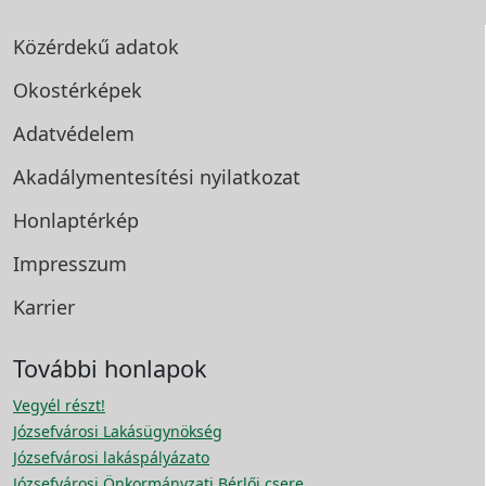
Közérdekű adatok
Okostérképek
Adatvédelem
Akadálymentesítési
nyilatkozat
Honlaptérkép
Impresszum
Karrier
További honlapok
Vegyél részt!
Józsefvárosi Lakásügynökség
Józsefvárosi lakáspályázato
Józsefvárosi Önkormányzati Bérlői csere