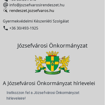

info@jozsefvarosirendeszet.hu
rendeszet.jozsefvaros.hu
Gyermekvédelmi Készenléti Szolgálat

+36 30/493-1925
Józsefvárosi Önkormányzat
A Józsefvárosi Önkormányzat hírlevelei
Iratkozzon fel a Józsefvárosi Önkormányzat
hírleveleire!