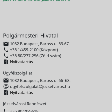
Polgármesteri Hivatal

1082 Budapest, Baross u. 63-67.

+36 1/459-2100 (Központ)

+36 80/277-256 (Zöld szám)

Nyitvatartás
Ügyfélszolgálat

1082 Budapest, Baross u. 66–68.

ugyfelszolgalat@jozsefvaros.hu

Nyitvatartás
Józsefvárosi Rendészet

+36 80/204-618