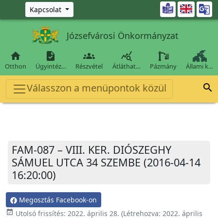
Ugrás a fő tartalomra

Kapcsolat
Józsefvárosi Önkormányzat




Otthon
Ügyintéz…
Részvétel
Átláthat…
Pázmány
Állami k…
Válasszon a menüpontok közül

FAM-087 – VIII. KER. DIÓSZEGHY
SÁMUEL UTCA 34 SZEMBE (2016-04-14
16:20:00)
Megosztás Facebook-on
event_available
Utolsó frissítés:
2022. április 28.
(Létrehozva:
2022. április