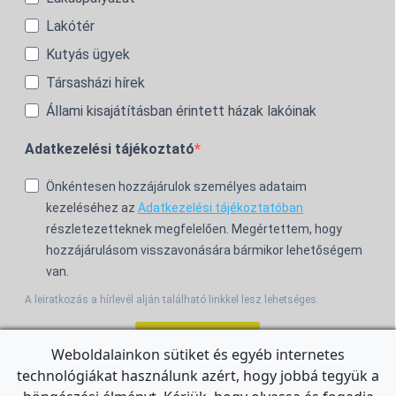
Lakótér
Kutyás ügyek
Társasházi hírek
Állami kisajátításban érintett házak lakóinak
Adatkezelési tájékoztató
Önkéntesen hozzájárulok személyes adataim
kezeléséhez az
Adatkezelési tájékoztatóban
részletezetteknek megfelelően. Megértettem, hogy
hozzájárulásom visszavonására bármikor lehetőségem
van.
A leiratkozás a hírlevél alján található linkkel lesz lehetséges.
Feliratkozom!
Weboldalainkon sütiket és egyéb internetes
technológiákat használunk azért, hogy jobbá tegyük a
For the English Newsletter, click
HERE.