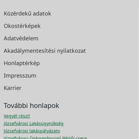
Közérdekű adatok
Okostérképek
Adatvédelem
Akadálymentesítési
nyilatkozat
Honlaptérkép
Impresszum
Karrier
További honlapok
Vegyél részt!
Józsefvárosi Lakásügynökség
Józsefvárosi lakáspályázato
Józsefvárosi Önkormányzati Bérlői csere