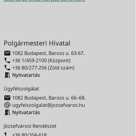
Polgármesteri Hivatal

1082 Budapest, Baross u. 63-67.

+36 1/459-2100 (Központ)

+36 80/277-256 (Zöld szám)

Nyitvatartás
Ügyfélszolgálat

1082 Budapest, Baross u. 66–68.

ugyfelszolgalat@jozsefvaros.hu

Nyitvatartás
Józsefvárosi Rendészet

+36 80/204-618