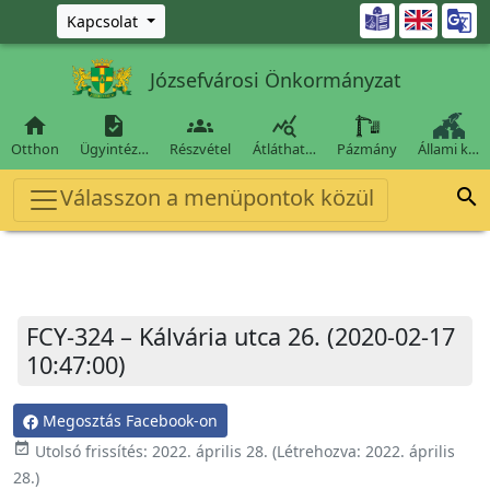
Ugrás a fő tartalomra

Kapcsolat
Józsefvárosi Önkormányzat




Otthon
Ügyintéz…
Részvétel
Átláthat…
Pázmány
Állami k…
Válasszon a menüpontok közül

FCY-324 – Kálvária utca 26. (2020-02-17
10:47:00)
Megosztás Facebook-on
event_available
Utolsó frissítés:
2022. április 28.
(Létrehozva:
2022. április
28.
)