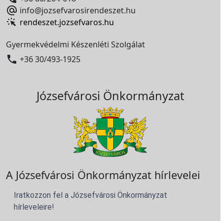

info@jozsefvarosirendeszet.hu
rendeszet.jozsefvaros.hu
Gyermekvédelmi Készenléti Szolgálat

+36 30/493-1925
Józsefvárosi Önkormányzat
A Józsefvárosi Önkormányzat hírlevelei
Iratkozzon fel a Józsefvárosi Önkormányzat
hírleveleire!