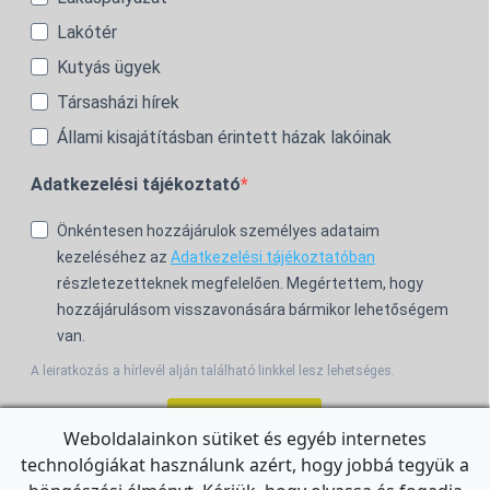
Lakótér
Kutyás ügyek
Társasházi hírek
Állami kisajátításban érintett házak lakóinak
Adatkezelési tájékoztató
Önkéntesen hozzájárulok személyes adataim
kezeléséhez az
Adatkezelési tájékoztatóban
részletezetteknek megfelelően. Megértettem, hogy
hozzájárulásom visszavonására bármikor lehetőségem
van.
A leiratkozás a hírlevél alján található linkkel lesz lehetséges.
Feliratkozom!
Weboldalainkon sütiket és egyéb internetes
technológiákat használunk azért, hogy jobbá tegyük a
For the English Newsletter, click
HERE.