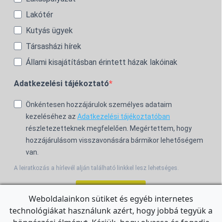
Lakótér
Kutyás ügyek
Társasházi hírek
Állami kisajátításban érintett házak lakóinak
Adatkezelési tájékoztató
Önkéntesen hozzájárulok személyes adataim
kezeléséhez az
Adatkezelési tájékoztatóban
részletezetteknek megfelelően. Megértettem, hogy
hozzájárulásom visszavonására bármikor lehetőségem
van.
A leiratkozás a hírlevél alján található linkkel lesz lehetséges.
Feliratkozom!
Weboldalainkon sütiket és egyéb internetes
technológiákat használunk azért, hogy jobbá tegyük a
For the English Newsletter, click
HERE.