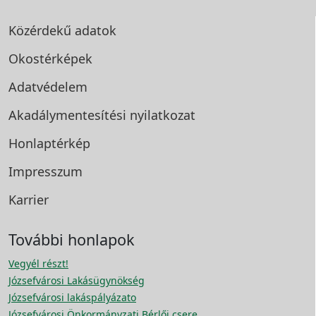
Közérdekű adatok
Okostérképek
Adatvédelem
Akadálymentesítési
nyilatkozat
Honlaptérkép
Impresszum
Karrier
További honlapok
Vegyél részt!
Józsefvárosi Lakásügynökség
Józsefvárosi lakáspályázato
Józsefvárosi Önkormányzati Bérlői csere