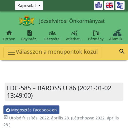
Ugrás a fő tartalomra

Kapcsolat
Józsefvárosi Önkormányzat




Otthon
Ügyintéz…
Részvétel
Átláthat…
Pázmány
Állami k…
Válasszon a menüpontok közül

FDC-585 – BAROSS U 86 (2021-01-02
13:49:00)
Megosztás Facebook-on
event_available
Utolsó frissítés:
2022. április 28.
(Létrehozva:
2022. április
28.
)