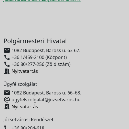
Polgármesteri Hivatal

1082 Budapest, Baross u. 63-67.

+36 1/459-2100 (Központ)

+36 80/277-256 (Zöld szám)

Nyitvatartás
Ügyfélszolgálat

1082 Budapest, Baross u. 66–68.

ugyfelszolgalat@jozsefvaros.hu

Nyitvatartás
Józsefvárosi Rendészet

+36 80/204-618