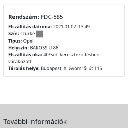
Rendszám:
FDC-585
Elszállítás dátuma:
2021.01.02. 13:49
Szín:
szürke
Típus:
Opel
Helyszín:
BAROSS U 86
Elszállítás oka:
40/5/d .keresztezödésben
várakozott
Tárolás helye:
Budapest, X. Gyömrői út 115
További információk