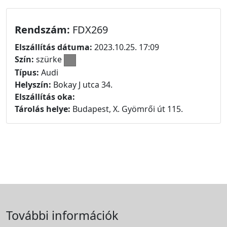
Rendszám:
FDX269
Elszállítás dátuma:
2023.10.25. 17:09
Szín:
szürke
Típus:
Audi
Helyszín:
Bokay J utca 34.
Elszállítás oka:
Tárolás helye:
Budapest, X. Gyömrői út 115.
További információk