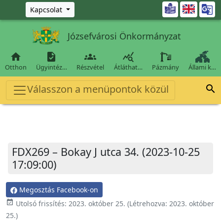
Ugrás a fő tartalomra

Kapcsolat
Józsefvárosi Önkormányzat




Otthon
Ügyintéz…
Részvétel
Átláthat…
Pázmány
Állami k…
Válasszon a menüpontok közül

FDX269 – Bokay J utca 34. (2023-10-25
17:09:00)
Megosztás Facebook-on
event_available
Utolsó frissítés:
2023. október 25.
(Létrehozva:
2023. október
25.
)