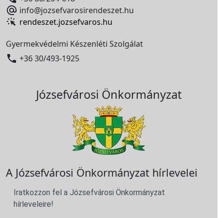

info@jozsefvarosirendeszet.hu
rendeszet.jozsefvaros.hu
Gyermekvédelmi Készenléti Szolgálat

+36 30/493-1925
Józsefvárosi Önkormányzat
A Józsefvárosi Önkormányzat hírlevelei
Iratkozzon fel a Józsefvárosi Önkormányzat
hírleveleire!