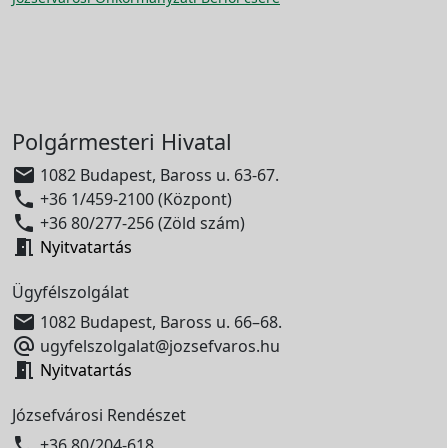
Polgármesteri Hivatal

1082 Budapest, Baross u. 63-67.

+36 1/459-2100 (Központ)

+36 80/277-256 (Zöld szám)

Nyitvatartás
Ügyfélszolgálat

1082 Budapest, Baross u. 66–68.

ugyfelszolgalat@jozsefvaros.hu

Nyitvatartás
Józsefvárosi Rendészet

+36 80/204-618