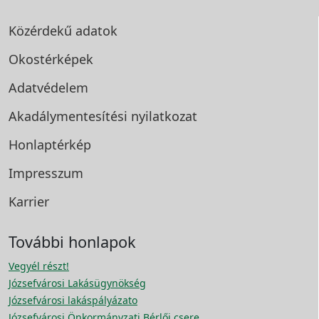
Közérdekű adatok
Okostérképek
Adatvédelem
Akadálymentesítési
nyilatkozat
Honlaptérkép
Impresszum
Karrier
További honlapok
Vegyél részt!
Józsefvárosi Lakásügynökség
Józsefvárosi lakáspályázato
Józsefvárosi Önkormányzati Bérlői csere