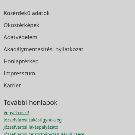
Közérdekű adatok
Okostérképek
Adatvédelem
Akadálymentesítési
nyilatkozat
Honlaptérkép
Impresszum
Karrier
További honlapok
Vegyél részt!
Józsefvárosi Lakásügynökség
Józsefvárosi lakáspályázato
Józsefvárosi Önkormányzati Bérlői csere