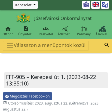
Ugrás a fő tartalomra

Kapcsolat
Józsefvárosi Önkormányzat




Otthon
Ügyintéz…
Részvétel
Átláthat…
Pázmány
Állami k…
Válasszon a menüpontok közül

FFF-905 – Kerepesi út 1. (2023-08-22
13:35:10)
Megosztás Facebook-on
event_available
Utolsó frissítés:
2023. augusztus 22.
(Létrehozva:
2023.
augusztus 22.
)