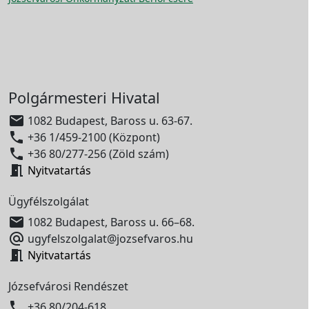
Polgármesteri Hivatal

1082 Budapest, Baross u. 63-67.

+36 1/459-2100 (Központ)

+36 80/277-256 (Zöld szám)

Nyitvatartás
Ügyfélszolgálat

1082 Budapest, Baross u. 66–68.

ugyfelszolgalat@jozsefvaros.hu

Nyitvatartás
Józsefvárosi Rendészet

+36 80/204-618