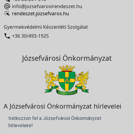

info@jozsefvarosirendeszet.hu
rendeszet.jozsefvaros.hu
Gyermekvédelmi Készenléti Szolgálat

+36 30/493-1925
Józsefvárosi Önkormányzat
A Józsefvárosi Önkormányzat hírlevelei
Iratkozzon fel a Józsefvárosi Önkormányzat
hírleveleire!