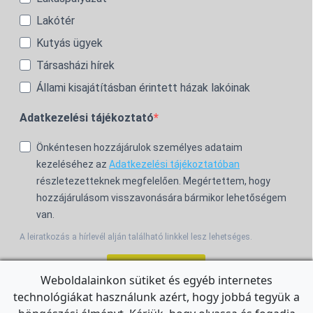
Lakótér
Kutyás ügyek
Társasházi hírek
Állami kisajátításban érintett házak lakóinak
Adatkezelési tájékoztató
Önkéntesen hozzájárulok személyes adataim
kezeléséhez az
Adatkezelési tájékoztatóban
részletezetteknek megfelelően. Megértettem, hogy
hozzájárulásom visszavonására bármikor lehetőségem
van.
A leiratkozás a hírlevél alján található linkkel lesz lehetséges.
Feliratkozom!
Weboldalainkon sütiket és egyéb internetes
technológiákat használunk azért, hogy jobbá tegyük a
For the English Newsletter, click
HERE.