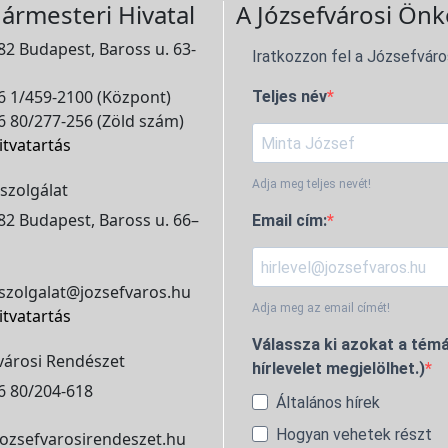
ármesteri Hivatal
A Józsefvárosi Önk
2 Budapest, Baross u. 63-
Iratkozzon fel a Józsefváro
 1/459-2100 (Központ)
Teljes név
 80/277-256 (Zöld szám)
itvatartás
Adja meg teljes nevét!
szolgálat
2 Budapest, Baross u. 66–
Email cím:
szolgalat@jozsefvaros.hu
Adja meg az email címét!
itvatartás
Válassza ki azokat a témá
városi Rendészet
hírlevelet megjelölhet.)
6 80/204-618
Általános hírek
Hogyan vehetek részt
ozsefvarosirendeszet.hu