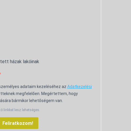
ntett házak lakóinak
 személyes adataim kezeléséhez az
Adatkezelési
tteknek megfelelően. Megértettem, hogy
ására bármikor lehetőségem van.
tó linkkel lesz lehetséges.
Feliratkozom!