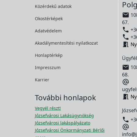
Polg
Közérdekű adatok

108
Okostérképek
67.

+36
Adatvédelem

+36
Akadálymentesítési
nyilatkozat

Ny
Honlaptérkép
Ügyfél

108
Impresszum
68.
Karrier

ugyfel
További honlapok

Ny
Vegyél részt!
József
Józsefvárosi Lakásügynökség

+3
Józsefvárosi lakáspályázato

Józsefvárosi Önkormányzati Bérlői
info@j