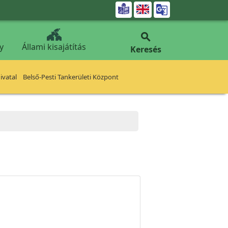


y
Állami kisajátítás
Keresés
vatal
Belső-Pesti Tankerületi Központ