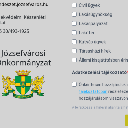
ndeszet.jozsefvaros.hu
Civil ügyek
Lakásügynökség
ekvédelmi Készenléti
lat
Lakáspályázat
6 30/493-1925
Lakótér
Kutyás ügyek
Józsefvárosi
Társasházi hírek
nkormányzat
Állami kisajátításban éri
Adatkezelési tájékoztató
Önkéntesen hozzájárulok
tájékoztatóban
részleteze
hozzájárulásom visszavon
A leiratkozás a hírlevél alján találha