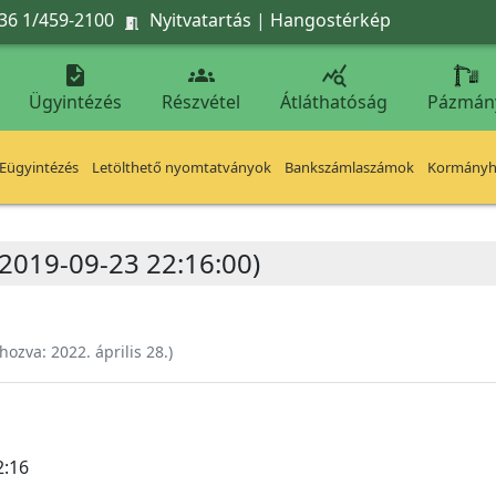
36 1/459-2100
Nyitvatartás
|
Hangostérkép




Ügyintézés
Részvétel
Átláthatóság
Pázmán
Eügyintézés
Letölthető nyomtatványok
Bankszámlaszámok
Kormányhi
 (2019-09-23 22:16:00)
ehozva:
2022. április 28.
)
2:16