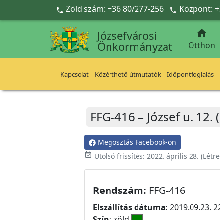
Ugrás a fő tartalomra
Zöld szám: +36 80/277-256
Központ: +



Józsefvárosi
Önkormányzat
Otthon
Kapcsolat
Közérthető útmutatók
Időpontfoglalás
FFG-416 – József u. 12.
Megosztás Facebook-on
event_available
Utolsó frissítés:
2022. április 28.
(Létr
Rendszám:
FFG-416
Elszállítás dátuma:
2019.09.23. 2
Szín:
zöld