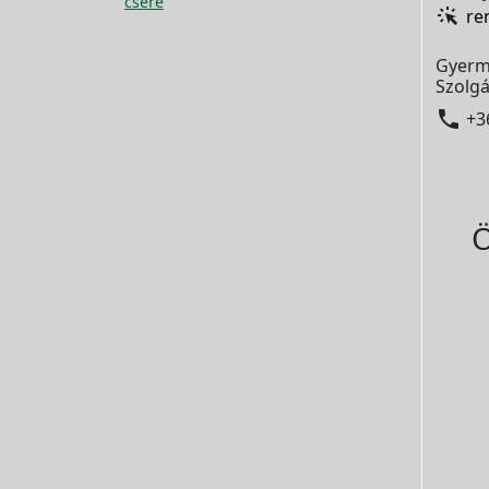
csere
re
Gyerm
Szolgá

+3
Ö