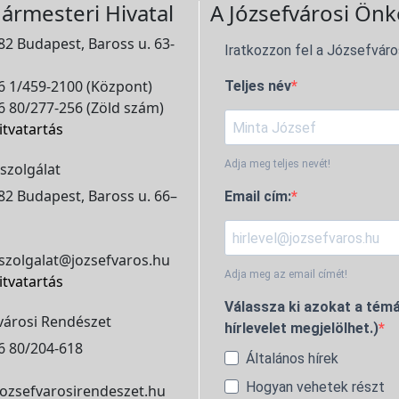
ármesteri Hivatal
A Józsefvárosi Önk
2 Budapest, Baross u. 63-
Iratkozzon fel a Józsefváro
 1/459-2100 (Központ)
Teljes név
 80/277-256 (Zöld szám)
itvatartás
Adja meg teljes nevét!
szolgálat
2 Budapest, Baross u. 66–
Email cím:
szolgalat@jozsefvaros.hu
Adja meg az email címét!
itvatartás
Válassza ki azokat a témá
városi Rendészet
hírlevelet megjelölhet.)
6 80/204-618
Általános hírek
Hogyan vehetek részt
ozsefvarosirendeszet.hu