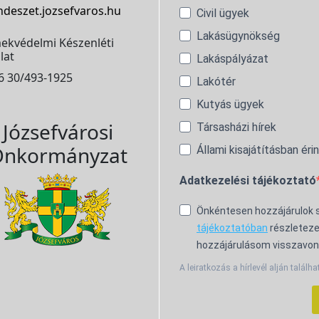
ndeszet.jozsefvaros.hu
Civil ügyek
Lakásügynökség
ekvédelmi Készenléti
lat
Lakáspályázat
6 30/493-1925
Lakótér
Kutyás ügyek
Józsefvárosi
Társasházi hírek
nkormányzat
Állami kisajátításban éri
Adatkezelési tájékoztató
Önkéntesen hozzájárulok
tájékoztatóban
részleteze
hozzájárulásom visszavon
A leiratkozás a hírlevél alján találha