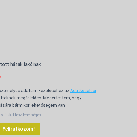
ntett házak lakóinak
 személyes adataim kezeléséhez az
Adatkezelési
tteknek megfelelően. Megértettem, hogy
ására bármikor lehetőségem van.
tó linkkel lesz lehetséges.
Feliratkozom!