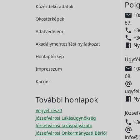
Polg
Közérdekű adatok

108
Okostérképek
67.

+36
Adatvédelem

+36
Akadálymentesítési
nyilatkozat

Ny
Honlaptérkép
Ügyfél

108
Impresszum
68.
Karrier

ugyfel
További honlapok

Ny
Vegyél részt!
József
Józsefvárosi Lakásügynökség

+3
Józsefvárosi lakáspályázato

Józsefvárosi Önkormányzati Bérlői
info@j