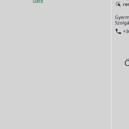
csere
re
Gyerm
Szolgá

+3
Ö