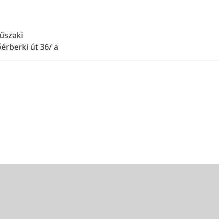
űszaki
érberki út 36/ a