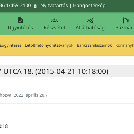
36 1/459-2100
Nyitvatartás
|
Hangostérkép




Ügyintézés
Részvétel
Átláthatóság
Pázmán
Eügyintézés
Letölthető nyomtatványok
Bankszámlaszámok
Kormányhi
Y UTCA 18. (2015-04-21 10:18:00)
ehozva:
2022. április 28.
)
0:18