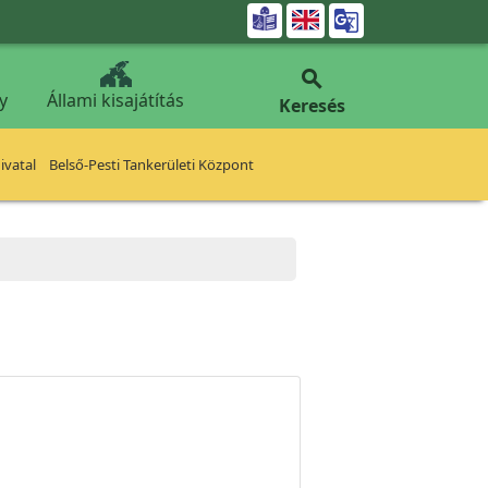


y
Állami kisajátítás
Keresés
vatal
Belső-Pesti Tankerületi Központ