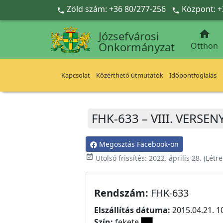
Ugrás a fő tartalomra
Zöld szám: +36 80/277-256
Központ: +



Józsefvárosi
Önkormányzat
Otthon
Kapcsolat
Közérthető útmutatók
Időpontfoglalás
FHK-633 – VIII. VERSEN
Megosztás Facebook-on
event_available
Utolsó frissítés:
2022. április 28.
(Létr
Rendszám:
FHK-633
Elszállítás dátuma:
2015.04.21. 1
Szín:
fekete