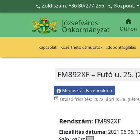
Ugrás a fő tartalomra
Zöld szám: +36 80/277-256
Központ: +



Józsefvárosi
Önkormányzat
Otthon
Kapcsolat
Közérthető útmutatók
Időpontfoglalás
FM892XF – Futó u. 25. 
Megosztás Facebook-on
event_available
Utolsó frissítés:
2022. április 28.
(Létr
Rendszám:
FM892XF
Elszállítás dátuma:
2021.06.06. 1
Szín:
ezüst