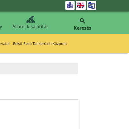


y
Állami kisajátítás
Keresés
vatal
Belső-Pesti Tankerületi Központ