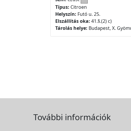
Típus:
Citroen
Helyszín:
Futó u. 25.
Elszállítás oka:
41.§.(2) c)
Tárolás helye:
Budapest, X. Gyömr
További információk