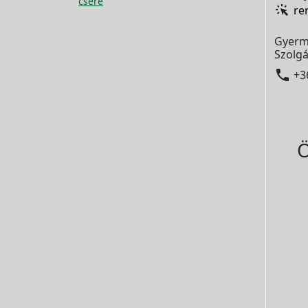
csere
re
Gyerm
Szolgá

+3
Ö