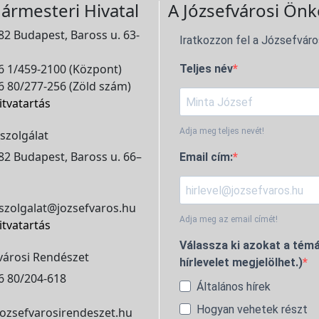
ármesteri Hivatal
A Józsefvárosi Önk
2 Budapest, Baross u. 63-
Iratkozzon fel a Józsefváro
 1/459-2100 (Központ)
Teljes név
 80/277-256 (Zöld szám)
itvatartás
Adja meg teljes nevét!
szolgálat
2 Budapest, Baross u. 66–
Email cím:
szolgalat@jozsefvaros.hu
Adja meg az email címét!
itvatartás
Válassza ki azokat a témá
városi Rendészet
hírlevelet megjelölhet.)
6 80/204-618
Általános hírek
Hogyan vehetek részt
ozsefvarosirendeszet.hu