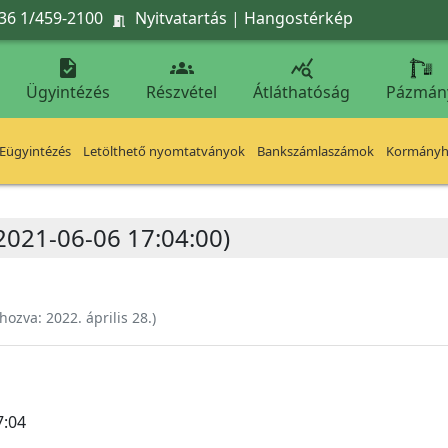
36 1/459-2100
Nyitvatartás
|
Hangostérkép




Ügyintézés
Részvétel
Átláthatóság
Pázmán
Eügyintézés
Letölthető nyomtatványok
Bankszámlaszámok
Kormányhi
(2021-06-06 17:04:00)
ehozva:
2022. április 28.
)
7:04