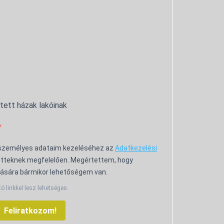
ntett házak lakóinak
 személyes adataim kezeléséhez az
Adatkezelési
tteknek megfelelően. Megértettem, hogy
ására bármikor lehetőségem van.
tó linkkel lesz lehetséges.
Feliratkozom!