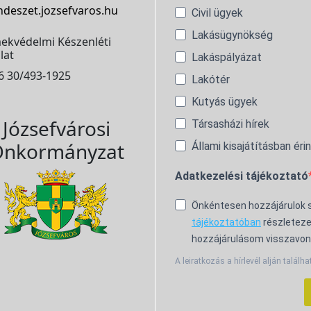
ndeszet.jozsefvaros.hu
Civil ügyek
Lakásügynökség
ekvédelmi Készenléti
lat
Lakáspályázat
6 30/493-1925
Lakótér
Kutyás ügyek
Józsefvárosi
Társasházi hírek
nkormányzat
Állami kisajátításban éri
Adatkezelési tájékoztató
Önkéntesen hozzájárulok
tájékoztatóban
részleteze
hozzájárulásom visszavon
A leiratkozás a hírlevél alján találha