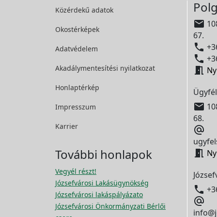
Polg
Közérdekű adatok

108
Okostérképek
67.

+36
Adatvédelem

+36
Akadálymentesítési
nyilatkozat

Ny
Honlaptérkép
Ügyfél

108
Impresszum
68.
Karrier

ugyfel
További honlapok

Ny
Vegyél részt!
József
Józsefvárosi Lakásügynökség

+3
Józsefvárosi lakáspályázato

Józsefvárosi Önkormányzati Bérlői
info@j