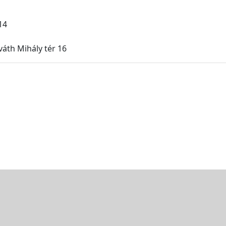
14
váth Mihály tér 16