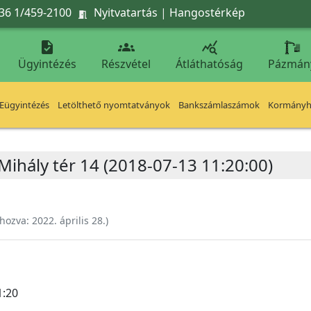
36 1/459-2100
Nyitvatartás
|
Hangostérkép




Ügyintézés
Részvétel
Átláthatóság
Pázmán
Eügyintézés
Letölthető nyomtatványok
Bankszámlaszámok
Kormányhi
 Mihály tér 14 (2018-07-13 11:20:00)
ehozva:
2022. április 28.
)
1:20