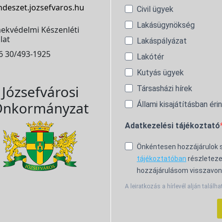
ndeszet.jozsefvaros.hu
Civil ügyek
Lakásügynökség
ekvédelmi Készenléti
lat
Lakáspályázat
6 30/493-1925
Lakótér
Kutyás ügyek
Józsefvárosi
Társasházi hírek
nkormányzat
Állami kisajátításban éri
Adatkezelési tájékoztató
Önkéntesen hozzájárulok
tájékoztatóban
részleteze
hozzájárulásom visszavon
A leiratkozás a hírlevél alján találha