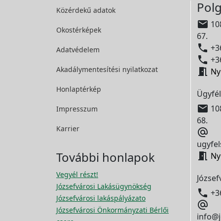
Polg
Közérdekű adatok

108
Okostérképek
67.

+36
Adatvédelem

+36
Akadálymentesítési
nyilatkozat

Ny
Honlaptérkép
Ügyfél

108
Impresszum
68.
Karrier

ugyfel
További honlapok

Ny
Vegyél részt!
József
Józsefvárosi Lakásügynökség

+3
Józsefvárosi lakáspályázato

Józsefvárosi Önkormányzati Bérlői
info@j