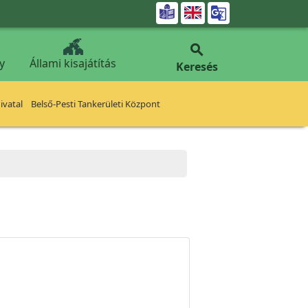


y
Állami kisajátítás
Keresés
vatal
Belső-Pesti Tankerületi Központ