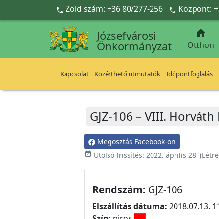
Ugrás a fő tartalomra
Zöld szám: +36 80/277-256
Központ: +



Józsefvárosi
Önkormányzat
Otthon
Kapcsolat
Közérthető útmutatók
Időpontfoglalás
GJZ-106 – VIII. Horváth
Megosztás Facebook-on
event_available
Utolsó frissítés:
2022. április 28.
(Létr
Rendszám:
GJZ-106
Elszállítás dátuma:
2018.07.13. 1
Szín:
piros