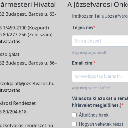
ármesteri Hivatal
A Józsefvárosi Önk
2 Budapest, Baross u. 63-
Iratkozzon fel a Józsefváro
 1/459-2100 (Központ)
Teljes név
 80/277-256 (Zöld szám)
itvatartás
Adja meg teljes nevét!
szolgálat
2 Budapest, Baross u. 66–
Email cím:
szolgalat@jozsefvaros.hu
Adja meg az email címét!
itvatartás
Válassza ki azokat a témá
városi Rendészet
hírlevelet megjelölhet.)
6 80/204-618
Általános hírek
Hogyan vehetek részt
ozsefvarosirendeszet.hu