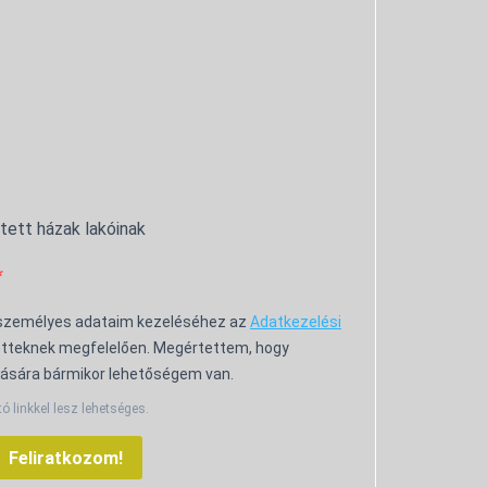
ntett házak lakóinak
 személyes adataim kezeléséhez az
Adatkezelési
tteknek megfelelően. Megértettem, hogy
ására bármikor lehetőségem van.
tó linkkel lesz lehetséges.
Feliratkozom!