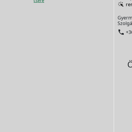
csere
re
Gyerm
Szolgá

+3
Ö