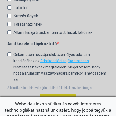
Lakótér
Kutyás ügyek
Társasházi hírek
Állami kisajátításban érintett házak lakóinak
Adatkezelési tájékoztató
Önkéntesen hozzájárulok személyes adataim
kezeléséhez az
Adatkezelési tájékoztatóban
részletezetteknek megfelelően. Megértettem, hogy
hozzájárulásom visszavonására bármikor lehetőségem
van.
A leiratkozás a hírlevél alján található linkkel lesz lehetséges.
Feliratkozom!
Weboldalainkon sütiket és egyéb internetes
technológiákat használunk azért, hogy jobbá tegyük a
For the English Newsletter, click
HERE.