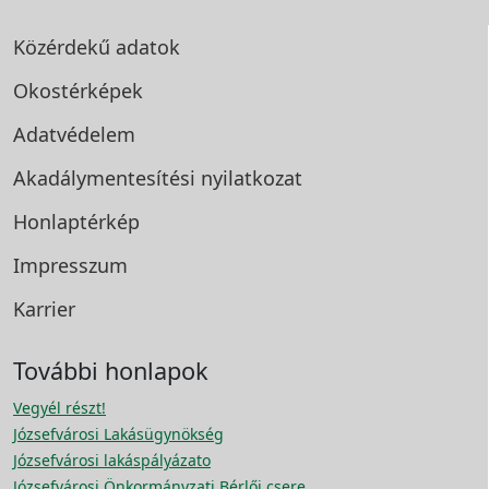
Közérdekű adatok
Okostérképek
Adatvédelem
Akadálymentesítési
nyilatkozat
Honlaptérkép
Impresszum
Karrier
További honlapok
Vegyél részt!
Józsefvárosi Lakásügynökség
Józsefvárosi lakáspályázato
Józsefvárosi Önkormányzati Bérlői csere