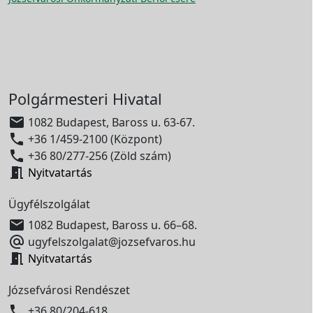
Polgármesteri Hivatal

1082 Budapest, Baross u. 63-67.

+36 1/459-2100 (Központ)

+36 80/277-256 (Zöld szám)

Nyitvatartás
Ügyfélszolgálat

1082 Budapest, Baross u. 66–68.

ugyfelszolgalat@jozsefvaros.hu

Nyitvatartás
Józsefvárosi Rendészet

+36 80/204-618