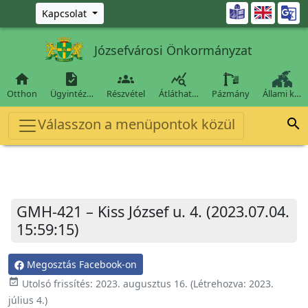
Ugrás a fő tartalomra

Kapcsolat
Józsefvárosi Önkormányzat




Otthon
Ügyintéz…
Részvétel
Átláthat…
Pázmány
Állami k…
Válasszon a menüpontok közül

GMH-421 – Kiss József u. 4. (2023.07.04.
15:59:15)
Megosztás Facebook-on
event_available
Utolsó frissítés:
2023. augusztus 16.
(Létrehozva:
2023.
július 4.
)