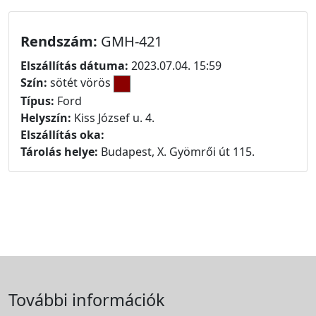
Rendszám:
GMH-421
Elszállítás dátuma:
2023.07.04. 15:59
Szín:
sötét vörös
Típus:
Ford
Helyszín:
Kiss József u. 4.
Elszállítás oka:
Tárolás helye:
Budapest, X. Gyömrői út 115.
További információk