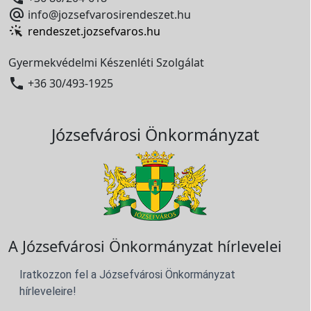

info@jozsefvarosirendeszet.hu
rendeszet.jozsefvaros.hu
Gyermekvédelmi Készenléti Szolgálat

+36 30/493-1925
Józsefvárosi Önkormányzat
A Józsefvárosi Önkormányzat hírlevelei
Iratkozzon fel a Józsefvárosi Önkormányzat
hírleveleire!