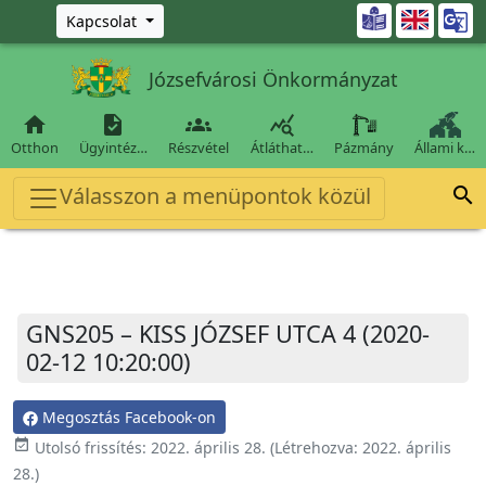
Ugrás a fő tartalomra

Kapcsolat
Józsefvárosi Önkormányzat




Otthon
Ügyintéz…
Részvétel
Átláthat…
Pázmány
Állami k…
Válasszon a menüpontok közül

GNS205 – KISS JÓZSEF UTCA 4 (2020-
02-12 10:20:00)
Megosztás Facebook-on
event_available
Utolsó frissítés:
2022. április 28.
(Létrehozva:
2022. április
28.
)