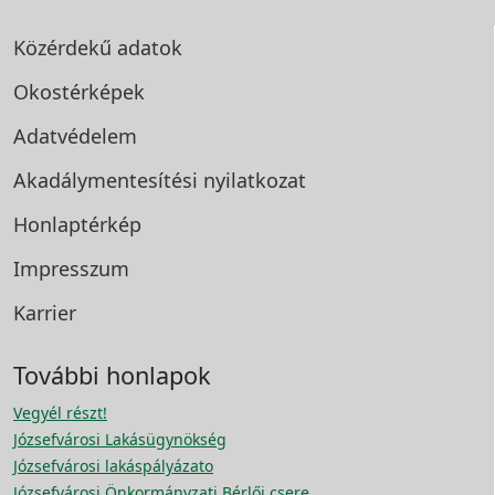
Közérdekű adatok
Okostérképek
Adatvédelem
Akadálymentesítési
nyilatkozat
Honlaptérkép
Impresszum
Karrier
További honlapok
Vegyél részt!
Józsefvárosi Lakásügynökség
Józsefvárosi lakáspályázato
Józsefvárosi Önkormányzati Bérlői csere