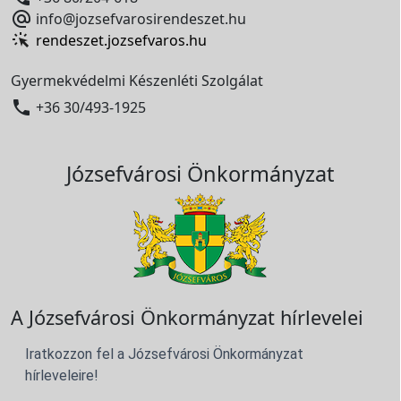

info@jozsefvarosirendeszet.hu
rendeszet.jozsefvaros.hu
Gyermekvédelmi Készenléti Szolgálat

+36 30/493-1925
Józsefvárosi Önkormányzat
A Józsefvárosi Önkormányzat hírlevelei
Iratkozzon fel a Józsefvárosi Önkormányzat
hírleveleire!