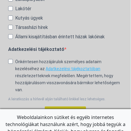
Lakótér
Kutyás ügyek
Társasházi hírek
Állami kisajátításban érintett házak lakóinak
Adatkezelési tájékoztató
Önkéntesen hozzájárulok személyes adataim
kezeléséhez az
Adatkezelési tájékoztatóban
részletezetteknek megfelelően. Megértettem, hogy
hozzájárulásom visszavonására bármikor lehetőségem
van.
A leiratkozás a hírlevél alján található linkkel lesz lehetséges.
Feliratkozom!
Weboldalainkon sütiket és egyéb internetes
technológiákat használunk azért, hogy jobbá tegyük a
For the English Newsletter, click
HERE.