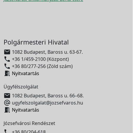
Polgármesteri Hivatal

1082 Budapest, Baross u. 63-67.

+36 1/459-2100 (Központ)

+36 80/277-256 (Zöld szám)

Nyitvatartás
Ügyfélszolgálat

1082 Budapest, Baross u. 66–68.

ugyfelszolgalat@jozsefvaros.hu

Nyitvatartás
Józsefvárosi Rendészet

+36 80/204-618