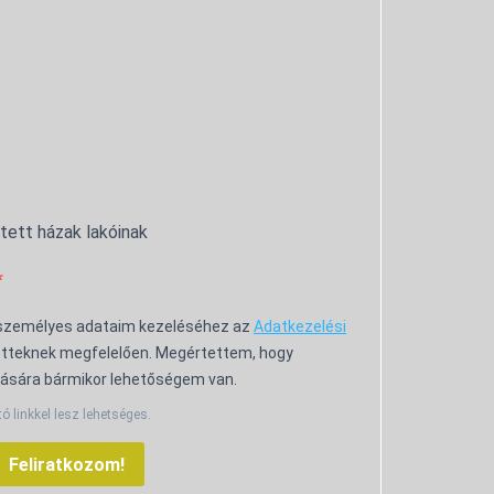
ntett házak lakóinak
 személyes adataim kezeléséhez az
Adatkezelési
tteknek megfelelően. Megértettem, hogy
ására bármikor lehetőségem van.
tó linkkel lesz lehetséges.
Feliratkozom!