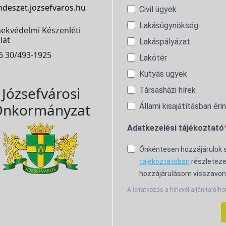
ndeszet.jozsefvaros.hu
Civil ügyek
Lakásügynökség
ekvédelmi Készenléti
lat
Lakáspályázat
6 30/493-1925
Lakótér
Kutyás ügyek
Józsefvárosi
Társasházi hírek
nkormányzat
Állami kisajátításban éri
Adatkezelési tájékoztató
Önkéntesen hozzájárulok
tájékoztatóban
részleteze
hozzájárulásom visszavon
A leiratkozás a hírlevél alján találha