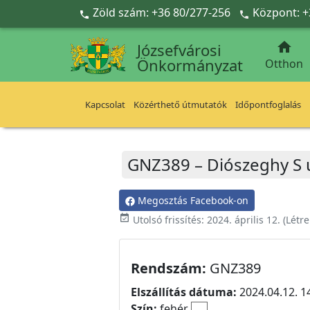
Ugrás a fő tartalomra
Zöld szám: +36 80/277-256
Központ: +



Józsefvárosi
Önkormányzat
Otthon
Kapcsolat
Közérthető útmutatók
Időpontfoglalás
GNZ389 – Diószeghy S u
Megosztás Facebook-on
event_available
Utolsó frissítés:
2024. április 12.
(Létr
Rendszám:
GNZ389
Elszállítás dátuma:
2024.04.12. 1
Szín:
fehér