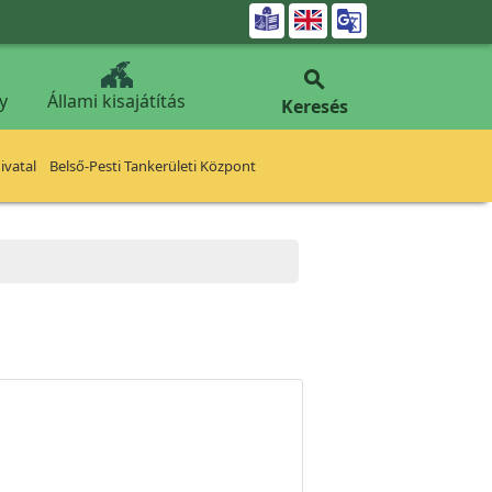


y
Állami kisajátítás
Keresés
vatal
Belső-Pesti Tankerületi Központ