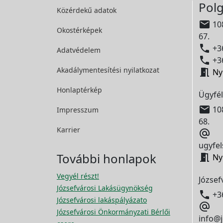
Polg
Közérdekű adatok

108
Okostérképek
67.

+36
Adatvédelem

+36
Akadálymentesítési
nyilatkozat

Ny
Honlaptérkép
Ügyfél

108
Impresszum
68.
Karrier

ugyfel
További honlapok

Ny
Vegyél részt!
József
Józsefvárosi Lakásügynökség

+3
Józsefvárosi lakáspályázato

Józsefvárosi Önkormányzati Bérlői
info@j