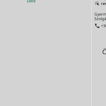
csere
re
Gyerm
Szolgá

+3
Ö