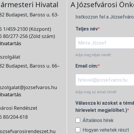
ármesteri Hivatal
A Józsefvárosi Önk
2 Budapest, Baross u. 63-
Iratkozzon fel a Józsefváro
 1/459-2100 (Központ)
Teljes név
 80/277-256 (Zöld szám)
itvatartás
Adja meg teljes nevét!
szolgálat
2 Budapest, Baross u. 66–
Email cím:
szolgalat@jozsefvaros.hu
Adja meg az email címét!
itvatartás
Válassza ki azokat a témá
városi Rendészet
hírlevelet megjelölhet.)
6 80/204-618
Általános hírek
Hogyan vehetek részt
ozsefvarosirendeszet.hu