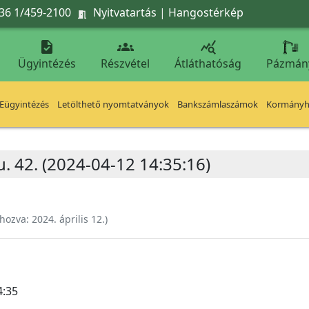
36 1/459-2100
Nyitvatartás
|
Hangostérkép




Ügyintézés
Részvétel
Átláthatóság
Pázmán
Eügyintézés
Letölthető nyomtatványok
Bankszámlaszámok
Kormányhi
. 42. (2024-04-12 14:35:16)
ehozva:
2024. április 12.
)
4:35