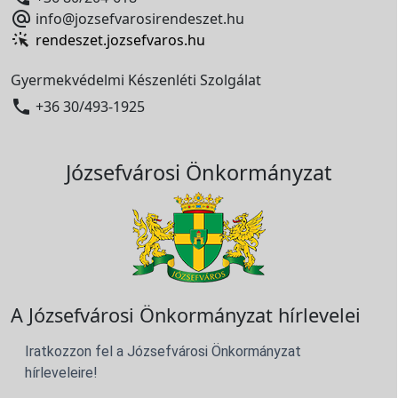

info@jozsefvarosirendeszet.hu
rendeszet.jozsefvaros.hu
Gyermekvédelmi Készenléti Szolgálat

+36 30/493-1925
Józsefvárosi Önkormányzat
A Józsefvárosi Önkormányzat hírlevelei
Iratkozzon fel a Józsefvárosi Önkormányzat
hírleveleire!