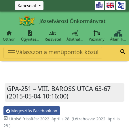
Ugrás a fő tartalomra

Kapcsolat
Józsefvárosi Önkormányzat




Otthon
Ügyintéz…
Részvétel
Átláthat…
Pázmány
Állami k…
Válasszon a menüpontok közül

GPA-251 – VIII. BAROSS UTCA 63-67
(2015-05-04 10:16:00)
Megosztás Facebook-on
event_available
Utolsó frissítés:
2022. április 28.
(Létrehozva:
2022. április
28.
)