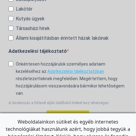
Lakótér
Kutyás ügyek
Társasházi hírek
Állami kisajátításban érintett házak lakóinak
Adatkezelési tájékoztató
Önkéntesen hozzájárulok személyes adataim
kezeléséhez az
Adatkezelési tájékoztatóban
részletezetteknek megfelelően. Megértettem, hogy
hozzájárulásom visszavonására bármikor lehetőségem
van.
A leiratkozás a hírlevél alján található linkkel lesz lehetséges.
Feliratkozom!
Weboldalainkon sütiket és egyéb internetes
technológiákat használunk azért, hogy jobbá tegyük a
For the English Newsletter, click
HERE.