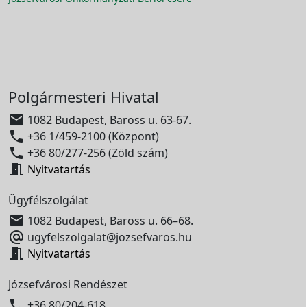
Polgármesteri Hivatal

1082 Budapest, Baross u. 63-67.

+36 1/459-2100 (Központ)

+36 80/277-256 (Zöld szám)

Nyitvatartás
Ügyfélszolgálat

1082 Budapest, Baross u. 66–68.

ugyfelszolgalat@jozsefvaros.hu

Nyitvatartás
Józsefvárosi Rendészet

+36 80/204-618