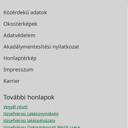
Közérdekű adatok
Okostérképek
Adatvédelem
Akadálymentesítési
nyilatkozat
Honlaptérkép
Impresszum
Karrier
További honlapok
Vegyél részt!
Józsefvárosi Lakásügynökség
Józsefvárosi lakáspályázato
Józsefvárosi Önkormányzati Bérlői csere