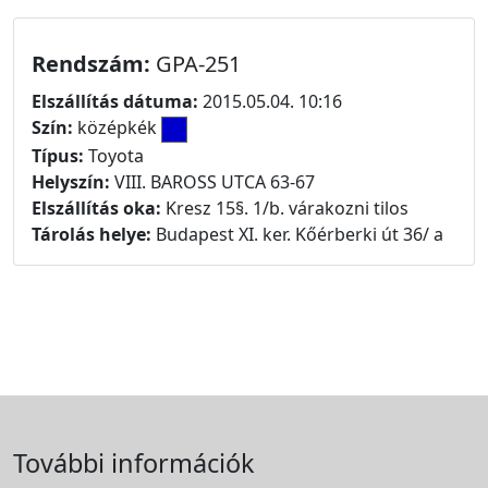
Rendszám:
GPA-251
Elszállítás dátuma:
2015.05.04. 10:16
Szín:
középkék
Típus:
Toyota
Helyszín:
VIII. BAROSS UTCA 63-67
Elszállítás oka:
Kresz 15§. 1/b. várakozni tilos
Tárolás helye:
Budapest XI. ker. Kőérberki út 36/ a
További információk