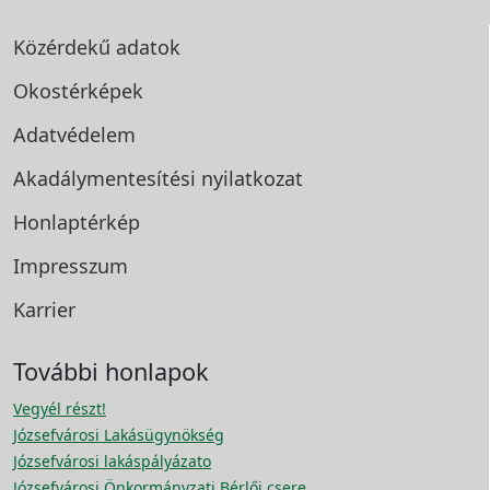
Közérdekű adatok
Okostérképek
Adatvédelem
Akadálymentesítési
nyilatkozat
Honlaptérkép
Impresszum
Karrier
További honlapok
Vegyél részt!
Józsefvárosi Lakásügynökség
Józsefvárosi lakáspályázato
Józsefvárosi Önkormányzati Bérlői csere