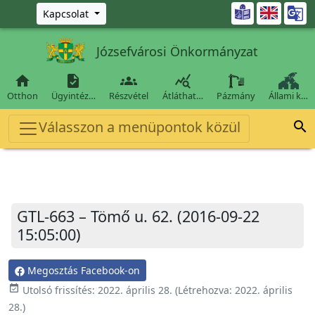
Ugrás a fő tartalomra

Kapcsolat
Józsefvárosi Önkormányzat




Otthon
Ügyintéz…
Részvétel
Átláthat…
Pázmány
Állami k…
Válasszon a menüpontok közül

GTL-663 – Tömő u. 62. (2016-09-22
15:05:00)
Megosztás Facebook-on
event_available
Utolsó frissítés:
2022. április 28.
(Létrehozva:
2022. április
28.
)