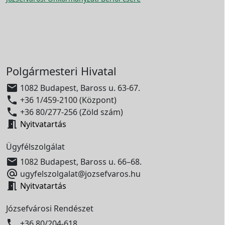
Polgármesteri Hivatal

1082 Budapest, Baross u. 63-67.

+36 1/459-2100 (Központ)

+36 80/277-256 (Zöld szám)

Nyitvatartás
Ügyfélszolgálat

1082 Budapest, Baross u. 66–68.

ugyfelszolgalat@jozsefvaros.hu

Nyitvatartás
Józsefvárosi Rendészet

+36 80/204-618