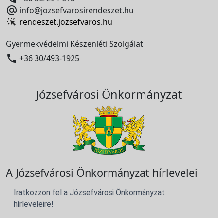

info@jozsefvarosirendeszet.hu
rendeszet.jozsefvaros.hu
Gyermekvédelmi Készenléti Szolgálat

+36 30/493-1925
Józsefvárosi Önkormányzat
A Józsefvárosi Önkormányzat hírlevelei
Iratkozzon fel a Józsefvárosi Önkormányzat
hírleveleire!