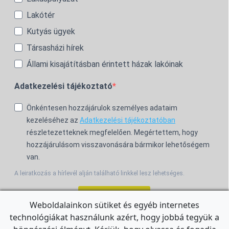
Lakótér
Kutyás ügyek
Társasházi hírek
Állami kisajátításban érintett házak lakóinak
Adatkezelési tájékoztató
Önkéntesen hozzájárulok személyes adataim
kezeléséhez az
Adatkezelési tájékoztatóban
részletezetteknek megfelelően. Megértettem, hogy
hozzájárulásom visszavonására bármikor lehetőségem
van.
A leiratkozás a hírlevél alján található linkkel lesz lehetséges.
Feliratkozom!
Weboldalainkon sütiket és egyéb internetes
technológiákat használunk azért, hogy jobbá tegyük a
For the English Newsletter, click
HERE.