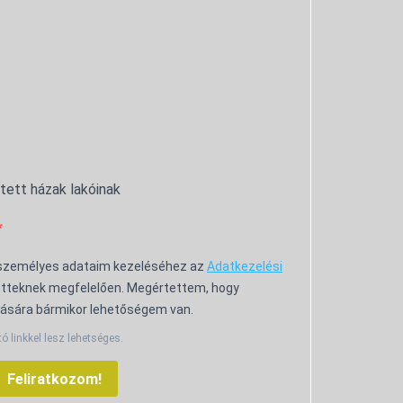
ntett házak lakóinak
 személyes adataim kezeléséhez az
Adatkezelési
tteknek megfelelően. Megértettem, hogy
ására bármikor lehetőségem van.
tó linkkel lesz lehetséges.
Feliratkozom!