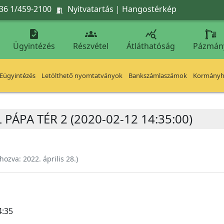
36 1/459-2100
Nyitvatartás
|
Hangostérkép




Ügyintézés
Részvétel
Átláthatóság
Pázmán
Eügyintézés
Letölthető nyomtatványok
Bankszámlaszámok
Kormányhi
 PÁPA TÉR 2 (2020-02-12 14:35:00)
ehozva:
2022. április 28.
)
4:35