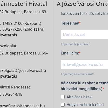
ármesteri Hivatal
A Józsefvárosi Önk
2 Budapest, Baross u. 63-
Iratkozzon fel a Józsefváro
 1/459-2100 (Központ)
Teljes név
 80/277-256 (Zöld szám)
itvatartás
Adja meg teljes nevét!
szolgálat
2 Budapest, Baross u. 66–
Email cím:
szolgalat@jozsefvaros.hu
Adja meg az email címét!
itvatartás
Válassza ki azokat a témá
városi Rendészet
hírlevelet megjelölhet.)
6 80/204-618
Általános hírek
Hogyan vehetek részt
ozsefvarosirendeszet.hu