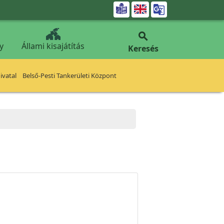


y
Állami kisajátítás
Keresés
vatal
Belső-Pesti Tankerületi Központ