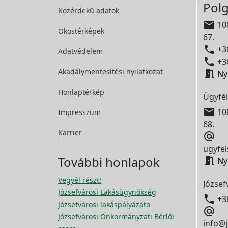
Polg
Közérdekű adatok

108
Okostérképek
67.

+36
Adatvédelem

+36
Akadálymentesítési
nyilatkozat

Ny
Honlaptérkép
Ügyfél

108
Impresszum
68.
Karrier

ugyfel
További honlapok

Ny
Vegyél részt!
József
Józsefvárosi Lakásügynökség

+3
Józsefvárosi lakáspályázato

Józsefvárosi Önkormányzati Bérlői
info@j