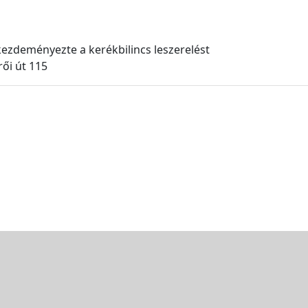
ezdeményezte a kerékbilincs leszerelést
ői út 115