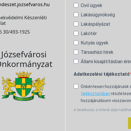
ndeszet.jozsefvaros.hu
Civil ügyek
Lakásügynökség
ekvédelmi Készenléti
lat
Lakáspályázat
6 30/493-1925
Lakótér
Kutyás ügyek
Józsefvárosi
Társasházi hírek
nkormányzat
Állami kisajátításban éri
Adatkezelési tájékoztató
Önkéntesen hozzájárulok
tájékoztatóban
részleteze
hozzájárulásom visszavon
A leiratkozás a hírlevél alján találha