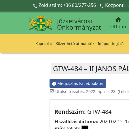
Ugrás a fő tartalomra
Zöld szám: +36 80/277-256
Központ: +



Józsefvárosi
Önkormányzat
Otthon
Kapcsolat
Közérthető útmutatók
Időpontfoglalás
GTW-484 – II JÁNOS PÁL
Megosztás Facebook-on
event_available
Utolsó frissítés:
2022. április 28.
(Létr
Rendszám:
GTW-484
Elszállítás dátuma:
2020.02.12. 1
Szín:
fekete