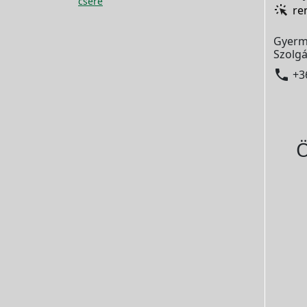
csere
re
Gyerm
Szolgá

+3
Ö