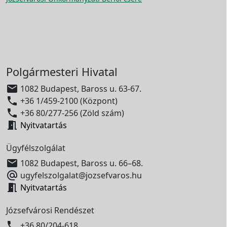
Polgármesteri Hivatal

1082 Budapest, Baross u. 63-67.

+36 1/459-2100 (Központ)

+36 80/277-256 (Zöld szám)

Nyitvatartás
Ügyfélszolgálat

1082 Budapest, Baross u. 66–68.

ugyfelszolgalat@jozsefvaros.hu

Nyitvatartás
Józsefvárosi Rendészet

+36 80/204-618