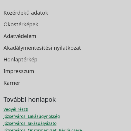
Közérdekű adatok
Okostérképek
Adatvédelem
Akadálymentesítési
nyilatkozat
Honlaptérkép
Impresszum
Karrier
További honlapok
Vegyél részt!
Józsefvárosi Lakásügynökség
Józsefvárosi lakáspályázato
Józsefvárosi Önkormányzati Bérlői csere