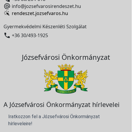

info@jozsefvarosirendeszet.hu
rendeszet.jozsefvaros.hu
Gyermekvédelmi Készenléti Szolgálat

+36 30/493-1925
Józsefvárosi Önkormányzat
A Józsefvárosi Önkormányzat hírlevelei
Iratkozzon fel a Józsefvárosi Önkormányzat
hírleveleire!