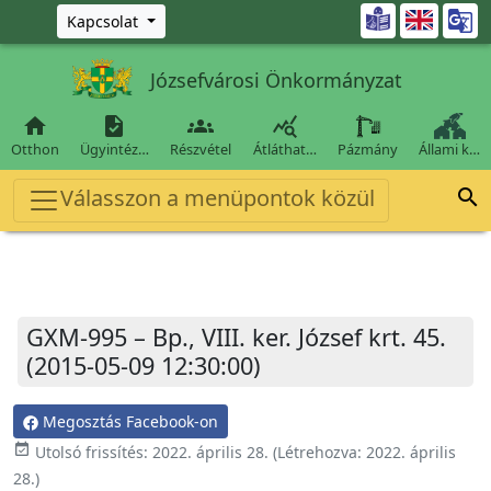
Ugrás a fő tartalomra

Kapcsolat
Józsefvárosi Önkormányzat




Otthon
Ügyintéz…
Részvétel
Átláthat…
Pázmány
Állami k…
Válasszon a menüpontok közül

GXM-995 – Bp., VIII. ker. József krt. 45.
(2015-05-09 12:30:00)
Megosztás Facebook-on
event_available
Utolsó frissítés:
2022. április 28.
(Létrehozva:
2022. április
28.
)