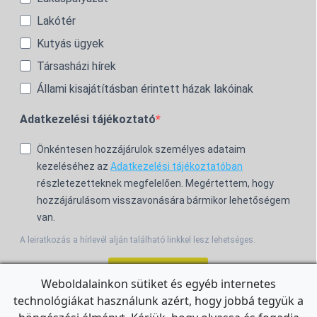
Lakótér
Kutyás ügyek
Társasházi hírek
Állami kisajátításban érintett házak lakóinak
Adatkezelési tájékoztató
Önkéntesen hozzájárulok személyes adataim
kezeléséhez az
Adatkezelési tájékoztatóban
részletezetteknek megfelelően. Megértettem, hogy
hozzájárulásom visszavonására bármikor lehetőségem
van.
A leiratkozás a hírlevél alján található linkkel lesz lehetséges.
Feliratkozom!
Weboldalainkon sütiket és egyéb internetes
technológiákat használunk azért, hogy jobbá tegyük a
For the English Newsletter, click
HERE.