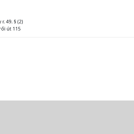
r. 49. § (2)
ői út 115