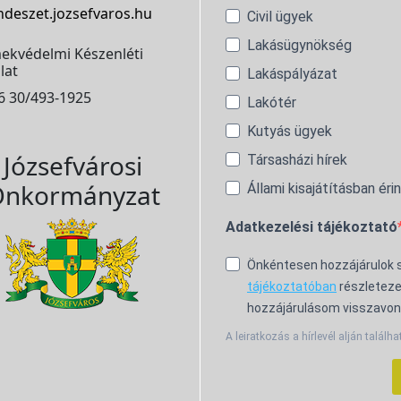
ndeszet.jozsefvaros.hu
Civil ügyek
Lakásügynökség
ekvédelmi Készenléti
lat
Lakáspályázat
6 30/493-1925
Lakótér
Kutyás ügyek
Józsefvárosi
Társasházi hírek
nkormányzat
Állami kisajátításban éri
Adatkezelési tájékoztató
Önkéntesen hozzájárulok
tájékoztatóban
részleteze
hozzájárulásom visszavon
A leiratkozás a hírlevél alján találha