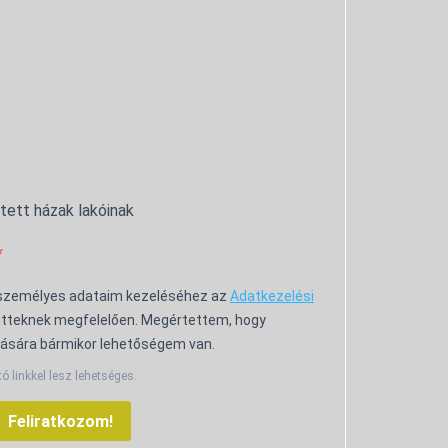
ntett házak lakóinak
 személyes adataim kezeléséhez az
Adatkezelési
tteknek megfelelően. Megértettem, hogy
ására bármikor lehetőségem van.
tó linkkel lesz lehetséges.
Feliratkozom!