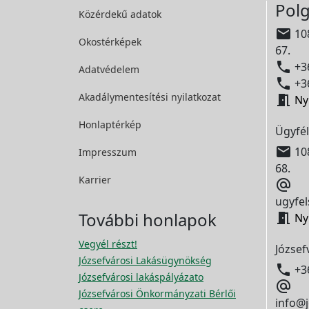
Polg
Közérdekű adatok

108
Okostérképek
67.

+36
Adatvédelem

+36
Akadálymentesítési
nyilatkozat

Ny
Honlaptérkép
Ügyfél

108
Impresszum
68.
Karrier

ugyfel
További honlapok

Ny
Vegyél részt!
József
Józsefvárosi Lakásügynökség

+3
Józsefvárosi lakáspályázato

Józsefvárosi Önkormányzati Bérlői
info@j