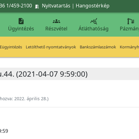
36 1/459-2100
Nyitvatartás
|
Hangostérkép




Ügyintézés
Részvétel
Átláthatóság
Pázmán
Eügyintézés
Letölthető nyomtatványok
Bankszámlaszámok
Kormányhi
.44. (2021-04-07 9:59:00)
ehozva:
2022. április 28.
)
9:59