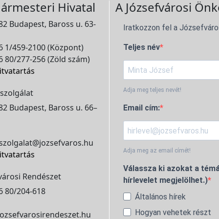
ármesteri Hivatal
A Józsefvárosi Önk
2 Budapest, Baross u. 63-
Iratkozzon fel a Józsefváro
 1/459-2100 (Központ)
Teljes név
 80/277-256 (Zöld szám)
itvatartás
Adja meg teljes nevét!
szolgálat
2 Budapest, Baross u. 66–
Email cím:
szolgalat@jozsefvaros.hu
Adja meg az email címét!
itvatartás
Válassza ki azokat a témá
városi Rendészet
hírlevelet megjelölhet.)
6 80/204-618
Általános hírek
Hogyan vehetek részt
ozsefvarosirendeszet.hu