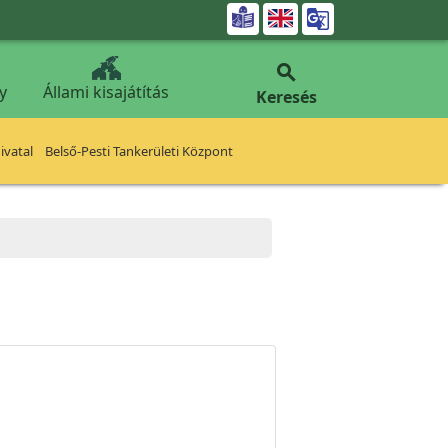


y
Állami kisajátítás
Keresés
vatal
Belső-Pesti Tankerületi Központ