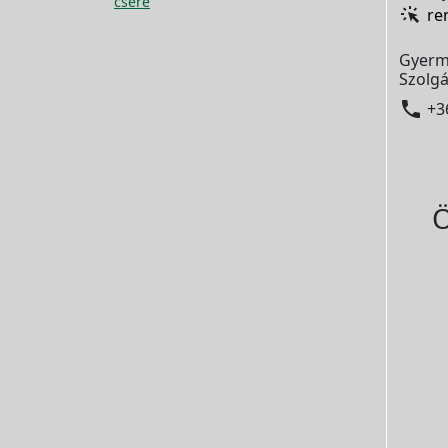
csere
re
Gyerm
Szolgá

+3
Ö