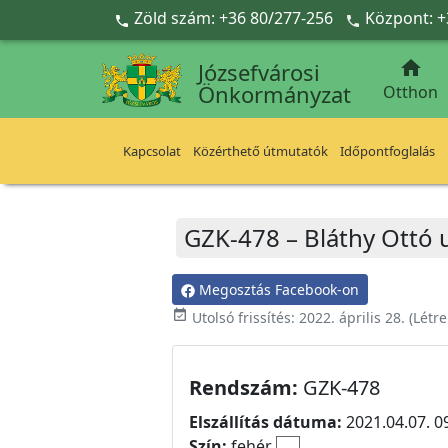
Ugrás a fő tartalomra
Zöld szám: +36 80/277-256
Központ: +



Józsefvárosi
Önkormányzat
Otthon
Kapcsolat
Közérthető útmutatók
Időpontfoglalás
GZK-478 – Bláthy Ottó u
Megosztás Facebook-on
event_available
Utolsó frissítés:
2022. április 28.
(Létr
Rendszám:
GZK-478
Elszállítás dátuma:
2021.04.07. 0
Szín:
fehér