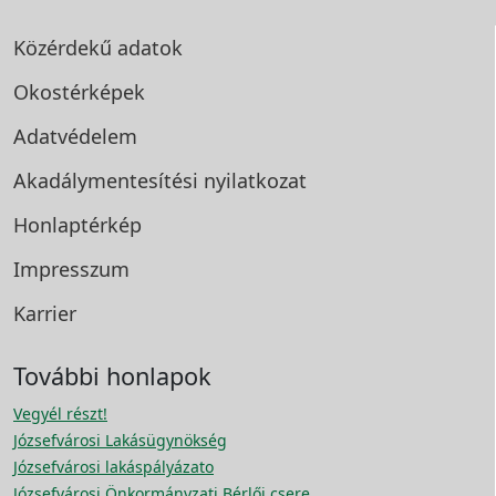
Közérdekű adatok
Okostérképek
Adatvédelem
Akadálymentesítési
nyilatkozat
Honlaptérkép
Impresszum
Karrier
További honlapok
Vegyél részt!
Józsefvárosi Lakásügynökség
Józsefvárosi lakáspályázato
Józsefvárosi Önkormányzati Bérlői csere