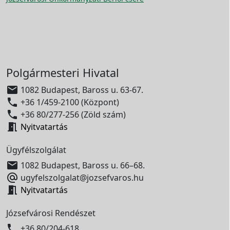
Polgármesteri Hivatal

1082 Budapest, Baross u. 63-67.

+36 1/459-2100 (Központ)

+36 80/277-256 (Zöld szám)

Nyitvatartás
Ügyfélszolgálat

1082 Budapest, Baross u. 66–68.

ugyfelszolgalat@jozsefvaros.hu

Nyitvatartás
Józsefvárosi Rendészet

+36 80/204-618