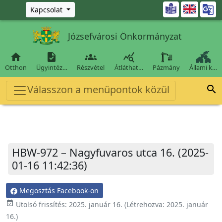
Ugrás a fő tartalomra

Kapcsolat
Józsefvárosi Önkormányzat




Otthon
Ügyintéz…
Részvétel
Átláthat…
Pázmány
Állami k…
Válasszon a menüpontok közül

HBW-972 – Nagyfuvaros utca 16. (2025-
01-16 11:42:36)
Megosztás Facebook-on
event_available
Utolsó frissítés:
2025. január 16.
(Létrehozva:
2025. január
16.
)