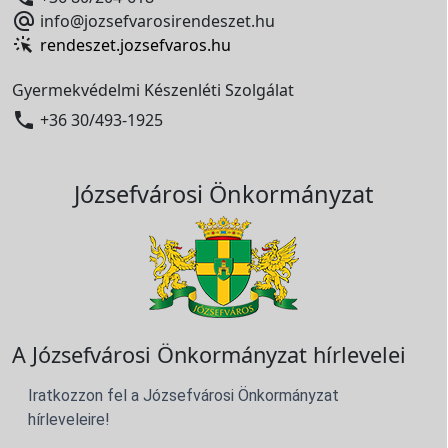

info@jozsefvarosirendeszet.hu
rendeszet.jozsefvaros.hu
Gyermekvédelmi Készenléti Szolgálat

+36 30/493-1925
Józsefvárosi Önkormányzat
A Józsefvárosi Önkormányzat hírlevelei
Iratkozzon fel a Józsefvárosi Önkormányzat
hírleveleire!