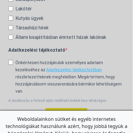
Lakótér
Kutyás ügyek
Társasházi hírek
Állami kisajátításban érintett házak lakóinak
Adatkezelési tájékoztató
Önkéntesen hozzájárulok személyes adataim
kezeléséhez az
Adatkezelési tájékoztatóban
részletezetteknek megfelelően. Megértettem, hogy
hozzájárulásom visszavonására bármikor lehetőségem
van.
A leiratkozás a hírlevél alján található linkkel lesz lehetséges.
Feliratkozom!
Weboldalainkon sütiket és egyéb internetes
technológiákat használunk azért, hogy jobbá tegyük a
For the English Newsletter, click
HERE.