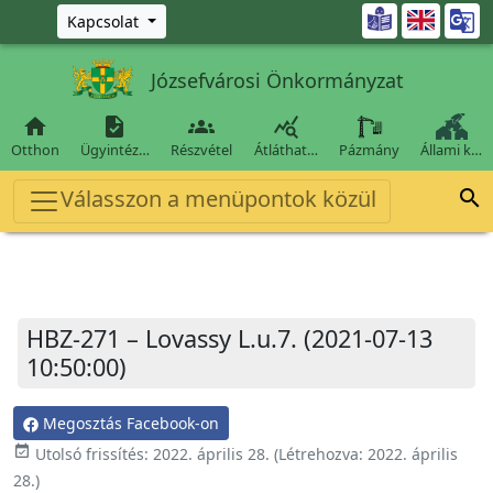
Ugrás a fő tartalomra

Kapcsolat
Józsefvárosi Önkormányzat




Otthon
Ügyintéz…
Részvétel
Átláthat…
Pázmány
Állami k…
Válasszon a menüpontok közül

HBZ-271 – Lovassy L.u.7. (2021-07-13
10:50:00)
Megosztás Facebook-on
event_available
Utolsó frissítés:
2022. április 28.
(Létrehozva:
2022. április
28.
)