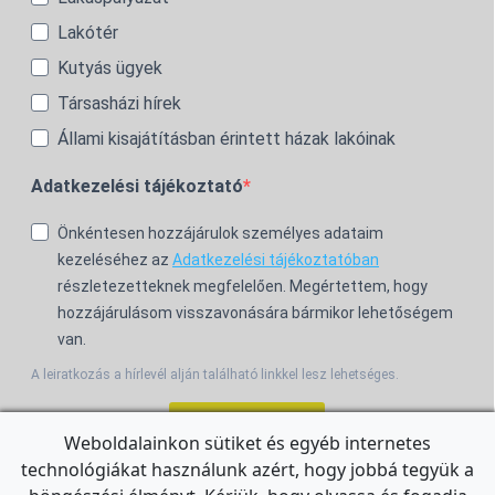
Lakótér
Kutyás ügyek
Társasházi hírek
Állami kisajátításban érintett házak lakóinak
Adatkezelési tájékoztató
Önkéntesen hozzájárulok személyes adataim
kezeléséhez az
Adatkezelési tájékoztatóban
részletezetteknek megfelelően. Megértettem, hogy
hozzájárulásom visszavonására bármikor lehetőségem
van.
A leiratkozás a hírlevél alján található linkkel lesz lehetséges.
Feliratkozom!
Weboldalainkon sütiket és egyéb internetes
technológiákat használunk azért, hogy jobbá tegyük a
For the English Newsletter, click
HERE.