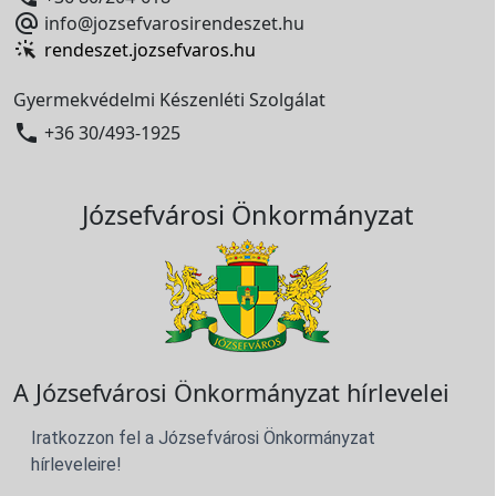

info@jozsefvarosirendeszet.hu
rendeszet.jozsefvaros.hu
Gyermekvédelmi Készenléti Szolgálat

+36 30/493-1925
Józsefvárosi Önkormányzat
A Józsefvárosi Önkormányzat hírlevelei
Iratkozzon fel a Józsefvárosi Önkormányzat
hírleveleire!