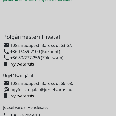
Polgármesteri Hivatal

1082 Budapest, Baross u. 63-67.

+36 1/459-2100 (Központ)

+36 80/277-256 (Zöld szám)

Nyitvatartás
Ügyfélszolgálat

1082 Budapest, Baross u. 66–68.

ugyfelszolgalat@jozsefvaros.hu

Nyitvatartás
Józsefvárosi Rendészet

+36 80/204-618