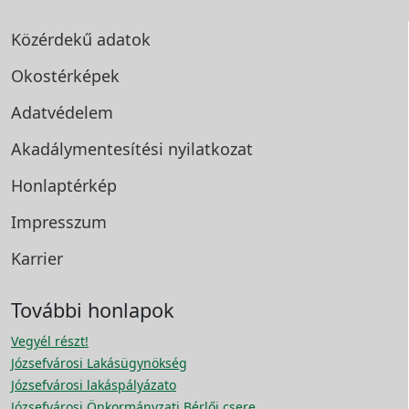
Közérdekű adatok
Okostérképek
Adatvédelem
Akadálymentesítési
nyilatkozat
Honlaptérkép
Impresszum
Karrier
További honlapok
Vegyél részt!
Józsefvárosi Lakásügynökség
Józsefvárosi lakáspályázato
Józsefvárosi Önkormányzati Bérlői csere