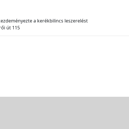
ezdeményezte a kerékbilincs leszerelést
ői út 115