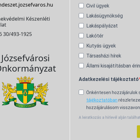
ndeszet.jozsefvaros.hu
Civil ügyek
Lakásügynökség
ekvédelmi Készenléti
lat
Lakáspályázat
6 30/493-1925
Lakótér
Kutyás ügyek
Józsefvárosi
Társasházi hírek
nkormányzat
Állami kisajátításban éri
Adatkezelési tájékoztató
Önkéntesen hozzájárulok
tájékoztatóban
részleteze
hozzájárulásom visszavon
A leiratkozás a hírlevél alján találha