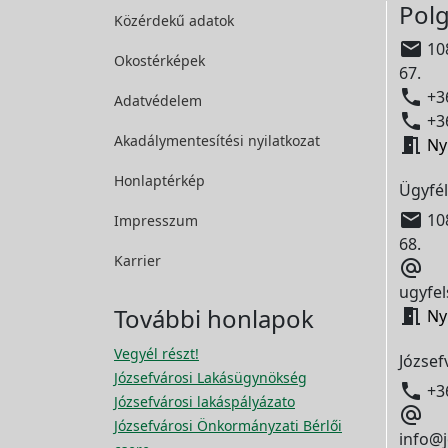
Polg
Közérdekű adatok

108
Okostérképek
67.

+36
Adatvédelem

+36
Akadálymentesítési
nyilatkozat

Ny
Honlaptérkép
Ügyfél

108
Impresszum
68.
Karrier

ugyfel
További honlapok

Ny
Vegyél részt!
József
Józsefvárosi Lakásügynökség

+3
Józsefvárosi lakáspályázato

Józsefvárosi Önkormányzati Bérlői
info@j