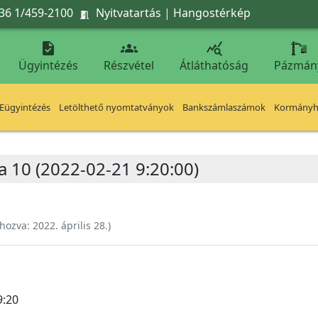
36 1/459-2100
Nyitvatartás
|
Hangostérkép




Ügyintézés
Részvétel
Átláthatóság
Pázmán
Eügyintézés
Letölthető nyomtatványok
Bankszámlaszámok
Kormányhi
 10 (2022-02-21 9:20:00)
ehozva:
2022. április 28.
)
9:20