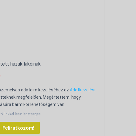
ntett házak lakóinak
 személyes adataim kezeléséhez az
Adatkezelési
tteknek megfelelően. Megértettem, hogy
ására bármikor lehetőségem van.
tó linkkel lesz lehetséges.
Feliratkozom!