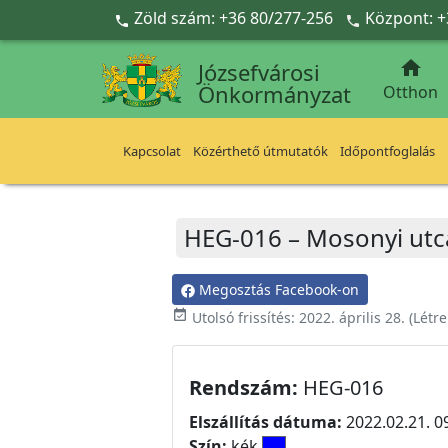
Ugrás a fő tartalomra
Zöld szám: +36 80/277-256
Központ: +



Józsefvárosi
Önkormányzat
Otthon
Kapcsolat
Közérthető útmutatók
Időpontfoglalás
HEG-016 – Mosonyi utca
Megosztás Facebook-on
event_available
Utolsó frissítés:
2022. április 28.
(Létr
Rendszám:
HEG-016
Elszállítás dátuma:
2022.02.21. 0
Szín:
kék