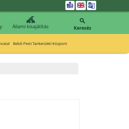


y
Állami kisajátítás
Keresés
vatal
Belső-Pesti Tankerületi Központ