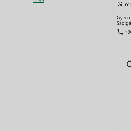
csere
re
Gyerm
Szolgá

+3
Ö