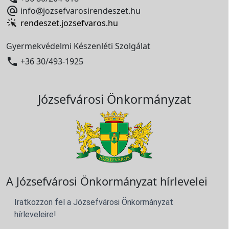

info@jozsefvarosirendeszet.hu
rendeszet.jozsefvaros.hu
Gyermekvédelmi Készenléti Szolgálat

+36 30/493-1925
Józsefvárosi Önkormányzat
A Józsefvárosi Önkormányzat hírlevelei
Iratkozzon fel a Józsefvárosi Önkormányzat
hírleveleire!