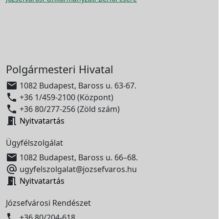
Polgármesteri Hivatal

1082 Budapest, Baross u. 63-67.

+36 1/459-2100 (Központ)

+36 80/277-256 (Zöld szám)

Nyitvatartás
Ügyfélszolgálat

1082 Budapest, Baross u. 66–68.

ugyfelszolgalat@jozsefvaros.hu

Nyitvatartás
Józsefvárosi Rendészet

+36 80/204-618