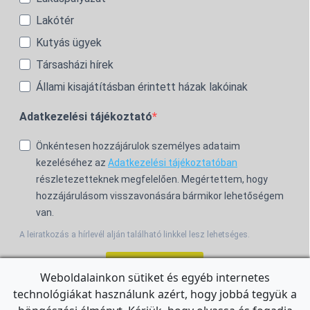
Lakótér
Kutyás ügyek
Társasházi hírek
Állami kisajátításban érintett házak lakóinak
Adatkezelési tájékoztató
Önkéntesen hozzájárulok személyes adataim
kezeléséhez az
Adatkezelési tájékoztatóban
részletezetteknek megfelelően. Megértettem, hogy
hozzájárulásom visszavonására bármikor lehetőségem
van.
A leiratkozás a hírlevél alján található linkkel lesz lehetséges.
Feliratkozom!
Weboldalainkon sütiket és egyéb internetes
technológiákat használunk azért, hogy jobbá tegyük a
For the English Newsletter, click
HERE.