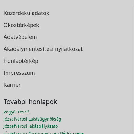
Közérdekű adatok
Okostérképek
Adatvédelem
Akadálymentesítési
nyilatkozat
Honlaptérkép
Impresszum
Karrier
További honlapok
Vegyél részt!
Józsefvárosi Lakásügynökség
Józsefvárosi lakáspályázato
Józsefvárosi Önkormányzati Bérlői csere