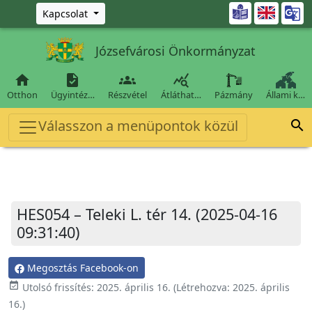
Ugrás a fő tartalomra

Kapcsolat
Józsefvárosi Önkormányzat




Otthon
Ügyintéz…
Részvétel
Átláthat…
Pázmány
Állami k…
Válasszon a menüpontok közül

HES054 – Teleki L. tér 14. (2025-04-16
09:31:40)
Megosztás Facebook-on
event_available
Utolsó frissítés:
2025. április 16.
(Létrehozva:
2025. április
16.
)