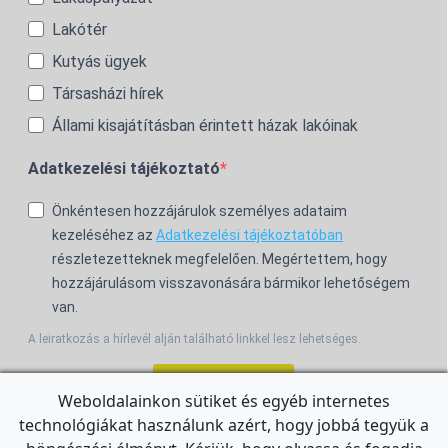
Lakótér
Kutyás ügyek
Társasházi hírek
Állami kisajátításban érintett házak lakóinak
Adatkezelési tájékoztató
Önkéntesen hozzájárulok személyes adataim
kezeléséhez az
Adatkezelési tájékoztatóban
részletezetteknek megfelelően. Megértettem, hogy
hozzájárulásom visszavonására bármikor lehetőségem
van.
A leiratkozás a hírlevél alján található linkkel lesz lehetséges.
Feliratkozom!
Weboldalainkon sütiket és egyéb internetes
technológiákat használunk azért, hogy jobbá tegyük a
For the English Newsletter, click
HERE.