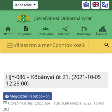
Ugrás a fő tartalomra

Kapcsolat
Józsefvárosi Önkormányzat




Otthon
Ügyintéz…
Részvétel
Átláthat…
Pázmány
Állami k…
Válasszon a menüpontok közül

HJY-086 – Kőbányai út 21. (2021-10-05
12:28:00)
Megosztás Facebook-on
event_available
Utolsó frissítés:
2022. április 28.
(Létrehozva:
2022. április
28.
)