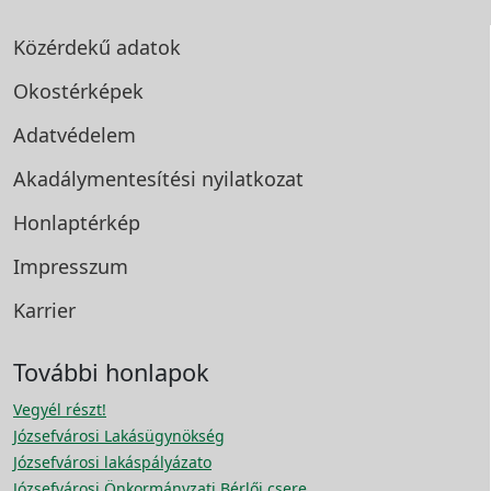
Közérdekű adatok
Okostérképek
Adatvédelem
Akadálymentesítési
nyilatkozat
Honlaptérkép
Impresszum
Karrier
További honlapok
Vegyél részt!
Józsefvárosi Lakásügynökség
Józsefvárosi lakáspályázato
Józsefvárosi Önkormányzati Bérlői csere