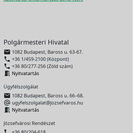
Polgármesteri Hivatal

1082 Budapest, Baross u. 63-67.

+36 1/459-2100 (Központ)

+36 80/277-256 (Zöld szám)

Nyitvatartás
Ügyfélszolgálat

1082 Budapest, Baross u. 66–68.

ugyfelszolgalat@jozsefvaros.hu

Nyitvatartás
Józsefvárosi Rendészet

+36 80/204-618