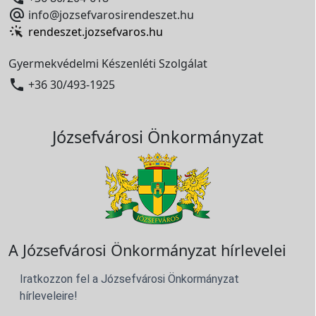

info@jozsefvarosirendeszet.hu
rendeszet.jozsefvaros.hu
Gyermekvédelmi Készenléti Szolgálat

+36 30/493-1925
Józsefvárosi Önkormányzat
A Józsefvárosi Önkormányzat hírlevelei
Iratkozzon fel a Józsefvárosi Önkormányzat
hírleveleire!