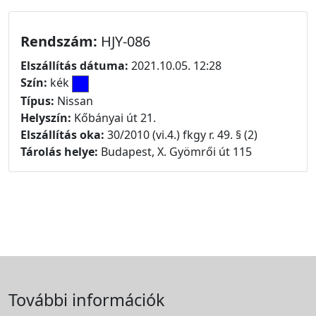
Rendszám:
HJY-086
Elszállítás dátuma:
2021.10.05. 12:28
Szín:
kék
Típus:
Nissan
Helyszín:
Kőbányai út 21.
Elszállítás oka:
30/2010 (vi.4.) fkgy r. 49. § (2)
Tárolás helye:
Budapest, X. Gyömrői út 115
További információk