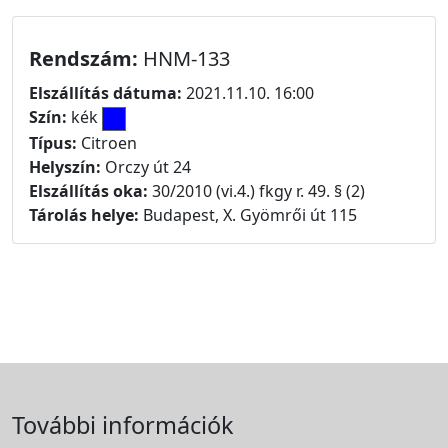
Rendszám:
HNM-133
Elszállítás dátuma:
2021.11.10. 16:00
Szín:
kék
Típus:
Citroen
Helyszín:
Orczy út 24
Elszállítás oka:
30/2010 (vi.4.) fkgy r. 49. § (2)
Tárolás helye:
Budapest, X. Gyömrői út 115
További információk