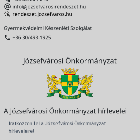

info@jozsefvarosirendeszet.hu
rendeszet.jozsefvaros.hu
Gyermekvédelmi Készenléti Szolgálat

+36 30/493-1925
Józsefvárosi Önkormányzat
A Józsefvárosi Önkormányzat hírlevelei
Iratkozzon fel a Józsefvárosi Önkormányzat
hírleveleire!