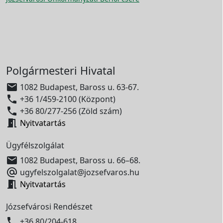
Polgármesteri Hivatal

1082 Budapest, Baross u. 63-67.

+36 1/459-2100 (Központ)

+36 80/277-256 (Zöld szám)

Nyitvatartás
Ügyfélszolgálat

1082 Budapest, Baross u. 66–68.

ugyfelszolgalat@jozsefvaros.hu

Nyitvatartás
Józsefvárosi Rendészet

+36 80/204-618