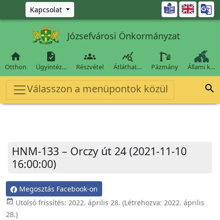
Ugrás a fő tartalomra

Kapcsolat
Józsefvárosi Önkormányzat




Otthon
Ügyintéz…
Részvétel
Átláthat…
Pázmány
Állami k…
Válasszon a menüpontok közül

HNM-133 – Orczy út 24 (2021-11-10
16:00:00)
Megosztás Facebook-on
event_available
Utolsó frissítés:
2022. április 28.
(Létrehozva:
2022. április
28.
)