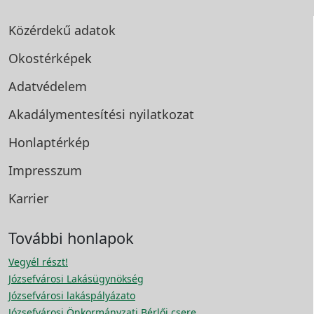
Közérdekű adatok
Okostérképek
Adatvédelem
Akadálymentesítési
nyilatkozat
Honlaptérkép
Impresszum
Karrier
További honlapok
Vegyél részt!
Józsefvárosi Lakásügynökség
Józsefvárosi lakáspályázato
Józsefvárosi Önkormányzati Bérlői csere