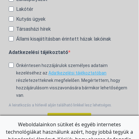
Lakótér
Kutyás ügyek
Társasházi hírek
Állami kisajátításban érintett házak lakóinak
Adatkezelési tájékoztató
Önkéntesen hozzájárulok személyes adataim
kezeléséhez az
Adatkezelési tájékoztatóban
részletezetteknek megfelelően. Megértettem, hogy
hozzájárulásom visszavonására bármikor lehetőségem
van.
A leiratkozás a hírlevél alján található linkkel lesz lehetséges.
Feliratkozom!
Weboldalainkon sütiket és egyéb internetes
technológiákat használunk azért, hogy jobbá tegyük a
For the English Newsletter, click
HERE.