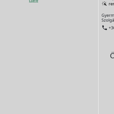
csere
re
Gyerm
Szolgá

+3
Ö