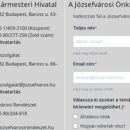
ármesteri Hivatal
A Józsefvárosi Önk
2 Budapest, Baross u. 63-
Iratkozzon fel a Józsefváro
 1/459-2100 (Központ)
Teljes név
 80/277-256 (Zöld szám)
itvatartás
Adja meg teljes nevét!
szolgálat
2 Budapest, Baross u. 66–
Email cím:
szolgalat@jozsefvaros.hu
Adja meg az email címét!
itvatartás
Válassza ki azokat a témá
városi Rendészet
hírlevelet megjelölhet.)
6 80/204-618
Általános hírek
Hogyan vehetek részt
ozsefvarosirendeszet.hu