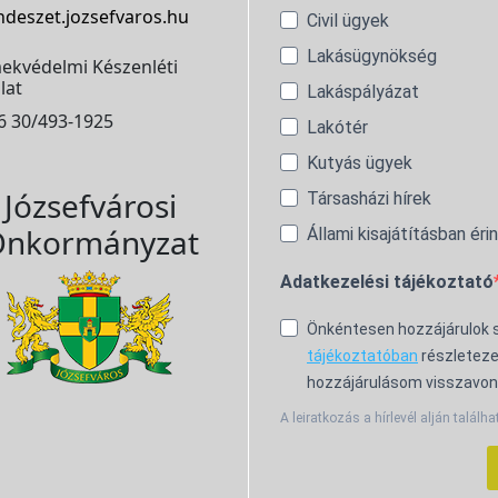
ndeszet.jozsefvaros.hu
Civil ügyek
Lakásügynökség
ekvédelmi Készenléti
lat
Lakáspályázat
6 30/493-1925
Lakótér
Kutyás ügyek
Józsefvárosi
Társasházi hírek
nkormányzat
Állami kisajátításban éri
Adatkezelési tájékoztató
Önkéntesen hozzájárulok
tájékoztatóban
részleteze
hozzájárulásom visszavon
A leiratkozás a hírlevél alján találha