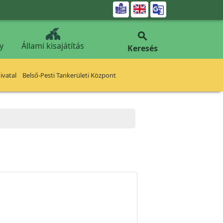


y
Állami kisajátítás
Keresés
vatal
Belső-Pesti Tankerületi Központ