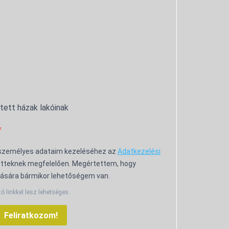
ntett házak lakóinak
 személyes adataim kezeléséhez az
Adatkezelési
tteknek megfelelően. Megértettem, hogy
ására bármikor lehetőségem van.
tó linkkel lesz lehetséges.
Feliratkozom!