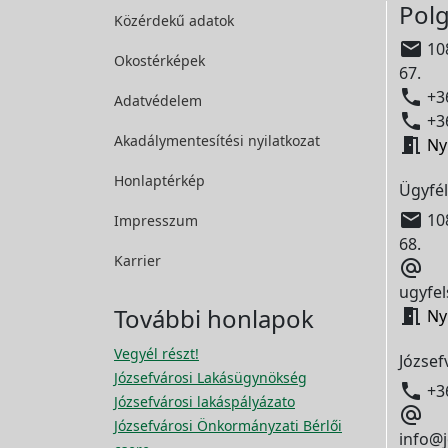
Polg
Közérdekű adatok

108
Okostérképek
67.

+36
Adatvédelem

+36
Akadálymentesítési
nyilatkozat

Ny
Honlaptérkép
Ügyfél

108
Impresszum
68.
Karrier

ugyfel
További honlapok

Ny
Vegyél részt!
József
Józsefvárosi Lakásügynökség

+3
Józsefvárosi lakáspályázato

Józsefvárosi Önkormányzati Bérlői
info@j