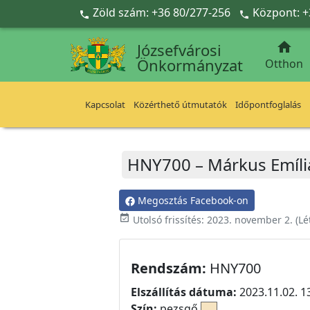
Ugrás a fő tartalomra
Zöld szám: +36 80/277-256
Központ: +



Józsefvárosi
Önkormányzat
Otthon
Kapcsolat
Közérthető útmutatók
Időpontfoglalás
HNY700 – Márkus Emília
Megosztás Facebook-on
event_available
Utolsó frissítés:
2023. november 2.
(Lé
Rendszám:
HNY700
Elszállítás dátuma:
2023.11.02. 1
Szín:
pezsgő