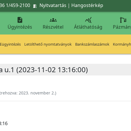
36 1/459-2100
Nyitvatartás
|
Hangostérkép




Ügyintézés
Részvétel
Átláthatóság
Pázmán
Eügyintézés
Letölthető nyomtatványok
Bankszámlaszámok
Kormányhi
 u.1 (2023-11-02 13:16:00)
trehozva:
2023. november 2.
)
3:16