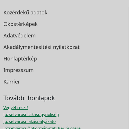
Közérdekű adatok
Okostérképek
Adatvédelem
Akadálymentesítési
nyilatkozat
Honlaptérkép
Impresszum
Karrier
További honlapok
Vegyél részt!
Józsefvárosi Lakásügynökség
Józsefvárosi lakáspályázato
Józsefvárosi Önkormányzati Bérlői csere