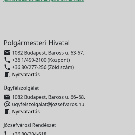
Polgármesteri Hivatal

1082 Budapest, Baross u. 63-67.

+36 1/459-2100 (Központ)

+36 80/277-256 (Zöld szám)

Nyitvatartás
Ügyfélszolgálat

1082 Budapest, Baross u. 66–68.

ugyfelszolgalat@jozsefvaros.hu

Nyitvatartás
Józsefvárosi Rendészet

+36 80/204-618