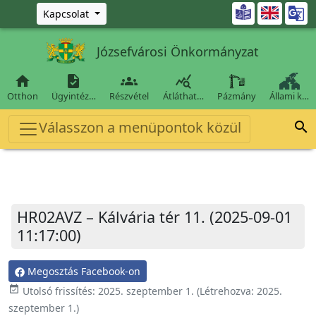
Ugrás a fő tartalomra

Kapcsolat
Józsefvárosi Önkormányzat




Otthon
Ügyintéz…
Részvétel
Átláthat…
Pázmány
Állami k…
Válasszon a menüpontok közül

HR02AVZ – Kálvária tér 11. (2025-09-01
11:17:00)
Megosztás Facebook-on
event_available
Utolsó frissítés:
2025. szeptember 1.
(Létrehozva:
2025.
szeptember 1.
)