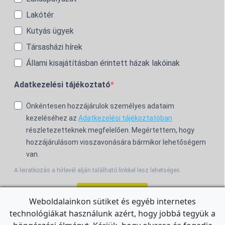
Lakótér
Kutyás ügyek
Társasházi hírek
Állami kisajátításban érintett házak lakóinak
Adatkezelési tájékoztató
Önkéntesen hozzájárulok személyes adataim
kezeléséhez az
Adatkezelési tájékoztatóban
részletezetteknek megfelelően. Megértettem, hogy
hozzájárulásom visszavonására bármikor lehetőségem
van.
A leiratkozás a hírlevél alján található linkkel lesz lehetséges.
Feliratkozom!
Weboldalainkon sütiket és egyéb internetes
technológiákat használunk azért, hogy jobbá tegyük a
For the English Newsletter, click
HERE.