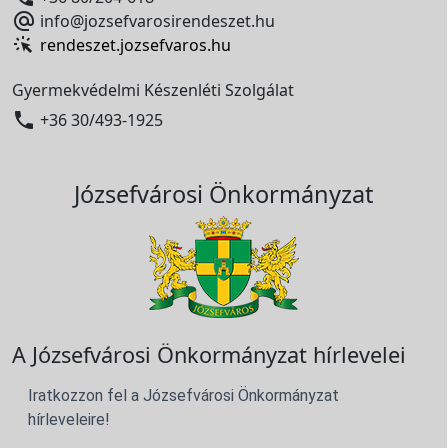

info@jozsefvarosirendeszet.hu
rendeszet.jozsefvaros.hu
Gyermekvédelmi Készenléti Szolgálat

+36 30/493-1925
Józsefvárosi Önkormányzat
A Józsefvárosi Önkormányzat hírlevelei
Iratkozzon fel a Józsefvárosi Önkormányzat
hírleveleire!