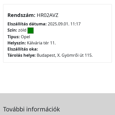
Rendszám:
HR02AVZ
Elszállítás dátuma:
2025.09.01. 11:17
Szín:
zöld
Típus:
Opel
Helyszín:
Kálvária tér 11.
Elszállítás oka:
Tárolás helye:
Budapest, X. Gyömrői út 115.
További információk