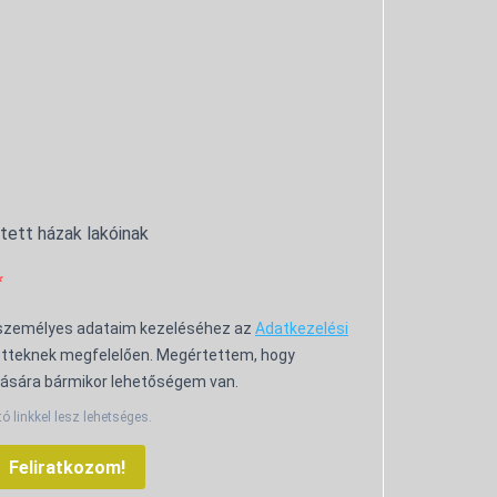
ntett házak lakóinak
 személyes adataim kezeléséhez az
Adatkezelési
tteknek megfelelően. Megértettem, hogy
ására bármikor lehetőségem van.
tó linkkel lesz lehetséges.
Feliratkozom!