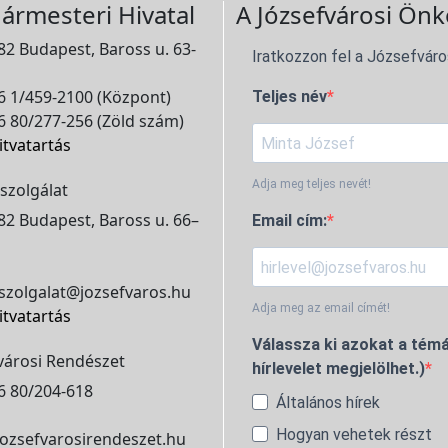
ármesteri Hivatal
A Józsefvárosi Önk
2 Budapest, Baross u. 63-
Iratkozzon fel a Józsefváro
 1/459-2100 (Központ)
Teljes név
 80/277-256 (Zöld szám)
itvatartás
Adja meg teljes nevét!
szolgálat
2 Budapest, Baross u. 66–
Email cím:
szolgalat@jozsefvaros.hu
Adja meg az email címét!
itvatartás
Válassza ki azokat a témá
városi Rendészet
hírlevelet megjelölhet.)
6 80/204-618
Általános hírek
Hogyan vehetek részt
ozsefvarosirendeszet.hu