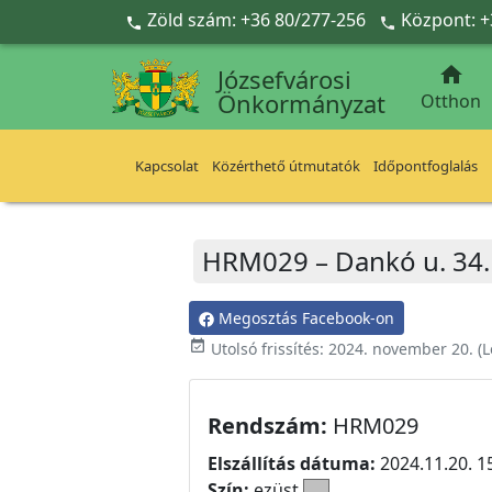
Ugrás a fő tartalomra
Zöld szám: +36 80/277-256
Központ: +



Józsefvárosi
Önkormányzat
Otthon
Kapcsolat
Közérthető útmutatók
Időpontfoglalás
HRM029 – Dankó u. 34. 
Megosztás Facebook-on
event_available
Utolsó frissítés:
2024. november 20.
(L
Rendszám:
HRM029
Elszállítás dátuma:
2024.11.20. 1
Szín:
ezüst