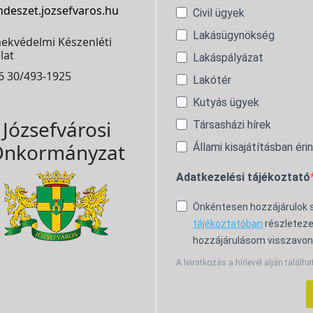
ndeszet.jozsefvaros.hu
Civil ügyek
Lakásügynökség
ekvédelmi Készenléti
lat
Lakáspályázat
6 30/493-1925
Lakótér
Kutyás ügyek
Józsefvárosi
Társasházi hírek
nkormányzat
Állami kisajátításban éri
Adatkezelési tájékoztató
Önkéntesen hozzájárulok
tájékoztatóban
részleteze
hozzájárulásom visszavon
A leiratkozás a hírlevél alján találha