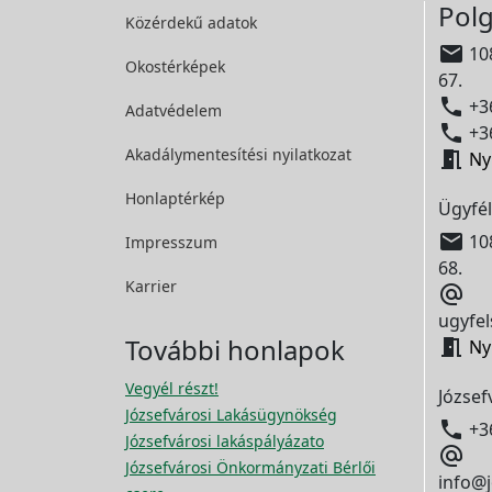
Polg
Közérdekű adatok

108
Okostérképek
67.

+36
Adatvédelem

+36
Akadálymentesítési
nyilatkozat

Ny
Honlaptérkép
Ügyfél

108
Impresszum
68.
Karrier

ugyfel
További honlapok

Ny
Vegyél részt!
József
Józsefvárosi Lakásügynökség

+3
Józsefvárosi lakáspályázato

Józsefvárosi Önkormányzati Bérlői
info@j