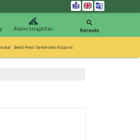


y
Állami kisajátítás
Keresés
vatal
Belső-Pesti Tankerületi Központ