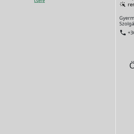
csere
re
Gyerm
Szolgá

+3
Ö