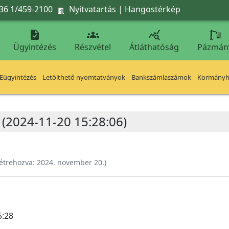
36 1/459-2100
Nyitvatartás
|
Hangostérkép




Ügyintézés
Részvétel
Átláthatóság
Pázmán
Eügyintézés
Letölthető nyomtatványok
Bankszámlaszámok
Kormányhi
(2024-11-20 15:28:06)
étrehozva:
2024. november 20.
)
5:28