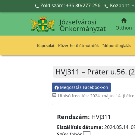
Ugrás a fő tartalomra
Zöld szám: +36 80/277-256
Központ: +



Józsefvárosi
Önkormányzat
Otthon
Kapcsolat
Közérthető útmutatók
Időpontfoglalás
HVJ311 – Práter u.56. (
Megosztás Facebook-on
event_available
Utolsó frissítés:
2024. május 14.
(Létr
Rendszám:
HVJ311
Elszállítás dátuma:
2024.05.14. 0
Szín:
fehér