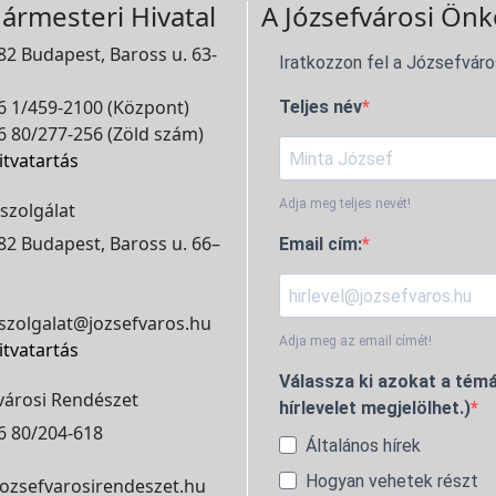
ármesteri Hivatal
A Józsefvárosi Önk
2 Budapest, Baross u. 63-
Iratkozzon fel a Józsefváro
 1/459-2100 (Központ)
Teljes név
 80/277-256 (Zöld szám)
itvatartás
Adja meg teljes nevét!
szolgálat
2 Budapest, Baross u. 66–
Email cím:
szolgalat@jozsefvaros.hu
Adja meg az email címét!
itvatartás
Válassza ki azokat a témá
városi Rendészet
hírlevelet megjelölhet.)
6 80/204-618
Általános hírek
Hogyan vehetek részt
ozsefvarosirendeszet.hu