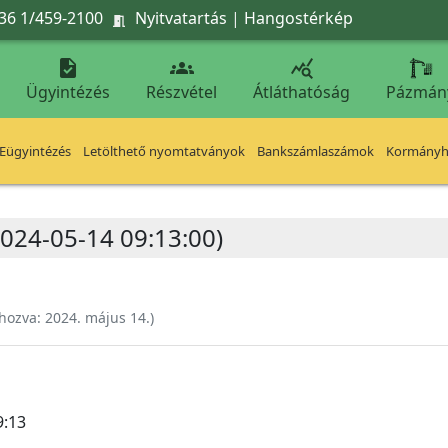
36 1/459-2100
Nyitvatartás
|
Hangostérkép




Ügyintézés
Részvétel
Átláthatóság
Pázmán
Eügyintézés
Letölthető nyomtatványok
Bankszámlaszámok
Kormányhi
2024-05-14 09:13:00)
ehozva:
2024. május 14.
)
9:13