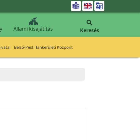


y
Állami kisajátítás
Keresés
vatal
Belső-Pesti Tankerületi Központ