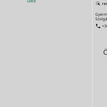
csere
re
Gyerm
Szolgá

+3
Ö