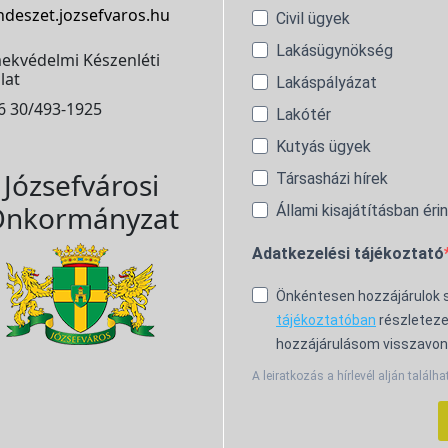
ndeszet.jozsefvaros.hu
Civil ügyek
Lakásügynökség
ekvédelmi Készenléti
lat
Lakáspályázat
6 30/493-1925
Lakótér
Kutyás ügyek
Józsefvárosi
Társasházi hírek
nkormányzat
Állami kisajátításban éri
Adatkezelési tájékoztató
Önkéntesen hozzájárulok
tájékoztatóban
részleteze
hozzájárulásom visszavon
A leiratkozás a hírlevél alján találha