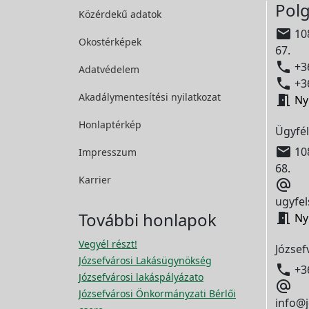
Polg
Közérdekű adatok

108
Okostérképek
67.

+36
Adatvédelem

+36
Akadálymentesítési
nyilatkozat

Ny
Honlaptérkép
Ügyfél

108
Impresszum
68.
Karrier

ugyfel
További honlapok

Ny
Vegyél részt!
József
Józsefvárosi Lakásügynökség

+3
Józsefvárosi lakáspályázato

Józsefvárosi Önkormányzati Bérlői
info@j