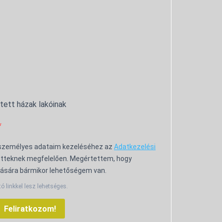
ntett házak lakóinak
 személyes adataim kezeléséhez az
Adatkezelési
tteknek megfelelően. Megértettem, hogy
ására bármikor lehetőségem van.
tó linkkel lesz lehetséges.
Feliratkozom!