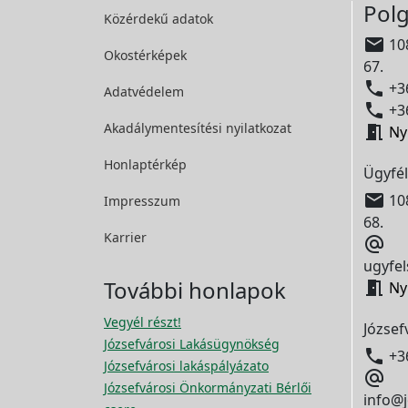
Polg
Közérdekű adatok

108
Okostérképek
67.

+36
Adatvédelem

+36
Akadálymentesítési
nyilatkozat

Ny
Honlaptérkép
Ügyfél

108
Impresszum
68.
Karrier

ugyfel
További honlapok

Ny
Vegyél részt!
József
Józsefvárosi Lakásügynökség

+3
Józsefvárosi lakáspályázato

Józsefvárosi Önkormányzati Bérlői
info@j