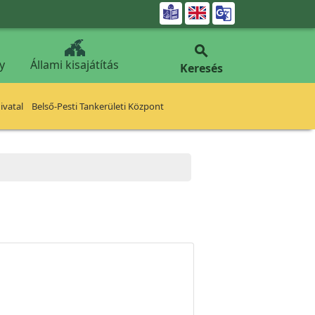


y
Állami kisajátítás
Keresés
vatal
Belső-Pesti Tankerületi Központ