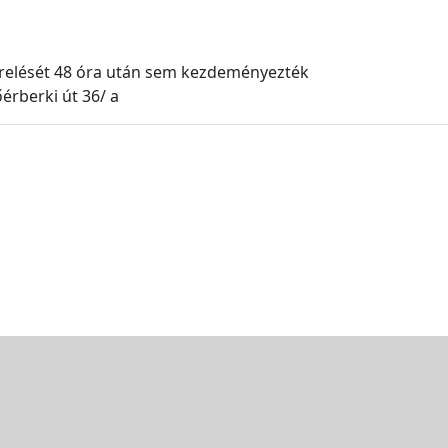
erelését 48 óra után sem kezdeményezték
érberki út 36/ a