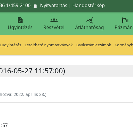
36 1/459-2100
Nyitvatartás
|
Hangostérkép




Ügyintézés
Részvétel
Átláthatóság
Pázmán
Eügyintézés
Letölthető nyomtatványok
Bankszámlaszámok
Kormányhi
2016-05-27 11:57:00)
ehozva:
2022. április 28.
)
1:57