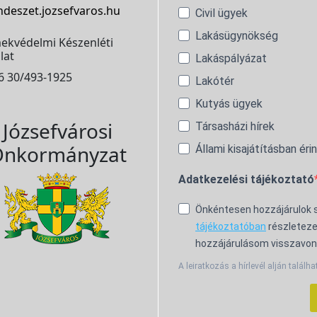
ndeszet.jozsefvaros.hu
Civil ügyek
Lakásügynökség
ekvédelmi Készenléti
lat
Lakáspályázat
6 30/493-1925
Lakótér
Kutyás ügyek
Józsefvárosi
Társasházi hírek
nkormányzat
Állami kisajátításban éri
Adatkezelési tájékoztató
Önkéntesen hozzájárulok
tájékoztatóban
részleteze
hozzájárulásom visszavon
A leiratkozás a hírlevél alján találha