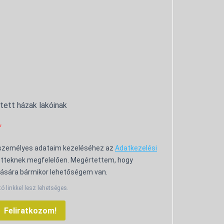
ntett házak lakóinak
 személyes adataim kezeléséhez az
Adatkezelési
tteknek megfelelően. Megértettem, hogy
ására bármikor lehetőségem van.
tó linkkel lesz lehetséges.
Feliratkozom!