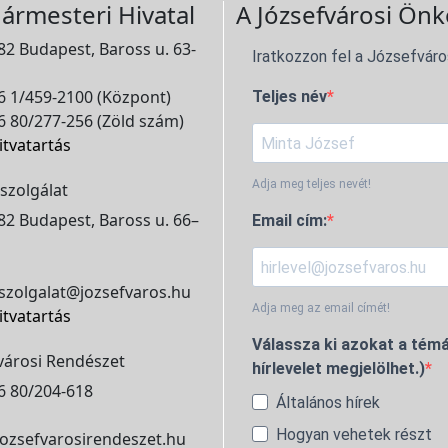
ármesteri Hivatal
A Józsefvárosi Önk
2 Budapest, Baross u. 63-
Iratkozzon fel a Józsefváro
 1/459-2100 (Központ)
Teljes név
 80/277-256 (Zöld szám)
itvatartás
Adja meg teljes nevét!
szolgálat
2 Budapest, Baross u. 66–
Email cím:
szolgalat@jozsefvaros.hu
Adja meg az email címét!
itvatartás
Válassza ki azokat a témá
városi Rendészet
hírlevelet megjelölhet.)
6 80/204-618
Általános hírek
Hogyan vehetek részt
ozsefvarosirendeszet.hu