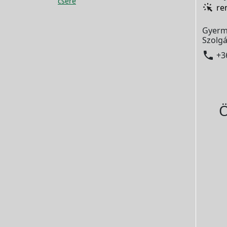
csere
re
Gyerm
Szolgá

+3
Ö