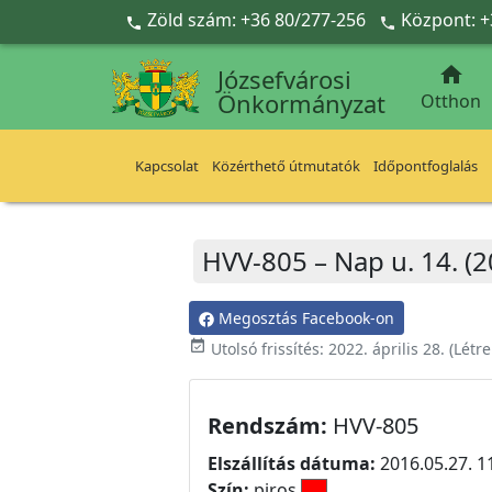
Ugrás a fő tartalomra
Zöld szám: +36 80/277-256
Központ: +



Józsefvárosi
Önkormányzat
Otthon
Kapcsolat
Közérthető útmutatók
Időpontfoglalás
HVV-805 – Nap u. 14. (
Megosztás Facebook-on
event_available
Utolsó frissítés:
2022. április 28.
(Létr
Rendszám:
HVV-805
Elszállítás dátuma:
2016.05.27. 1
Szín:
piros