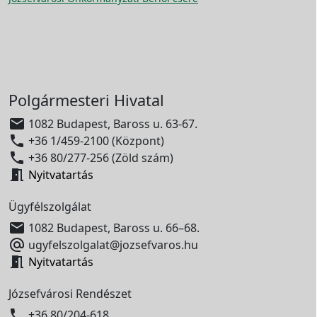
Polgármesteri Hivatal

1082 Budapest, Baross u. 63-67.

+36 1/459-2100 (Központ)

+36 80/277-256 (Zöld szám)

Nyitvatartás
Ügyfélszolgálat

1082 Budapest, Baross u. 66–68.

ugyfelszolgalat@jozsefvaros.hu

Nyitvatartás
Józsefvárosi Rendészet

+36 80/204-618