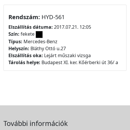
Rendszám:
HYD-561
Elszállítás dátuma:
2017.07.21. 12:05
Szín:
fekete
Típus:
Mercedes-Benz
Helyszín:
Bláthy Ottó u.27
Elszállítás oka:
Lejárt műszaki vizsga
Tárolás helye:
Budapest XI. ker. Kőérberki út 36/ a
További információk