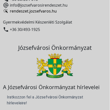

info@jozsefvarosirendeszet.hu
rendeszet.jozsefvaros.hu
Gyermekvédelmi Készenléti Szolgálat

+36 30/493-1925
Józsefvárosi Önkormányzat
A Józsefvárosi Önkormányzat hírlevelei
Iratkozzon fel a Józsefvárosi Önkormányzat
hírleveleire!