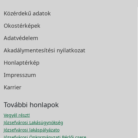
Közérdekű adatok
Okostérképek
Adatvédelem
Akadálymentesítési
nyilatkozat
Honlaptérkép
Impresszum
Karrier
További honlapok
Vegyél részt!
Józsefvárosi Lakásügynökség
Józsefvárosi lakáspályázato
Józsefvárosi Önkormányzati Bérlői csere