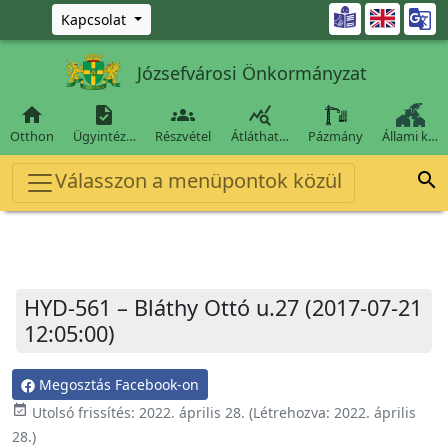
Ugrás a fő tartalomra

Kapcsolat
Józsefvárosi Önkormányzat




Otthon
Ügyintéz…
Részvétel
Átláthat…
Pázmány
Állami k…
Válasszon a menüpontok közül

HYD-561 – Bláthy Ottó u.27 (2017-07-21
12:05:00)
Megosztás Facebook-on
event_available
Utolsó frissítés:
2022. április 28.
(Létrehozva:
2022. április
28.
)