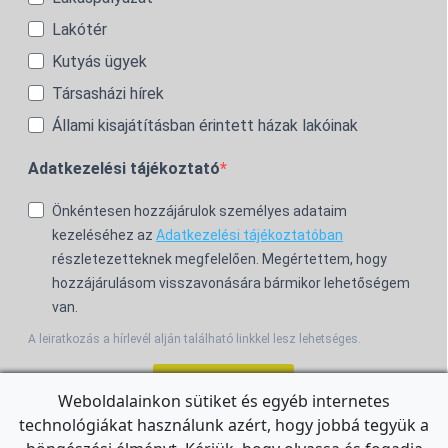
Lakótér
Kutyás ügyek
Társasházi hírek
Állami kisajátításban érintett házak lakóinak
Adatkezelési tájékoztató
Önkéntesen hozzájárulok személyes adataim
kezeléséhez az
Adatkezelési tájékoztatóban
részletezetteknek megfelelően. Megértettem, hogy
hozzájárulásom visszavonására bármikor lehetőségem
van.
A leiratkozás a hírlevél alján található linkkel lesz lehetséges.
Feliratkozom!
Weboldalainkon sütiket és egyéb internetes
technológiákat használunk azért, hogy jobbá tegyük a
For the English Newsletter, click
HERE.