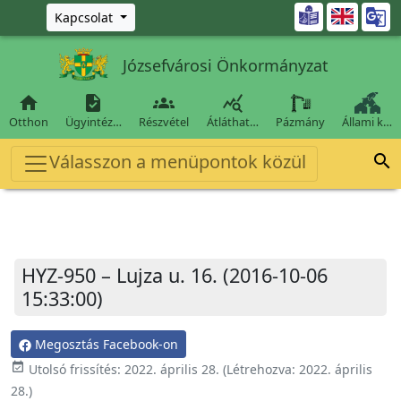
Ugrás a fő tartalomra

Kapcsolat
Józsefvárosi Önkormányzat




Otthon
Ügyintéz…
Részvétel
Átláthat…
Pázmány
Állami k…
Válasszon a menüpontok közül

HYZ-950 – Lujza u. 16. (2016-10-06
15:33:00)
Megosztás Facebook-on
event_available
Utolsó frissítés:
2022. április 28.
(Létrehozva:
2022. április
28.
)