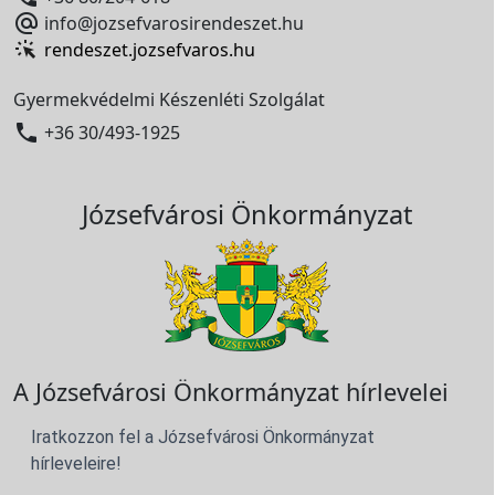

info@jozsefvarosirendeszet.hu
rendeszet.jozsefvaros.hu
Gyermekvédelmi Készenléti Szolgálat

+36 30/493-1925
Józsefvárosi Önkormányzat
A Józsefvárosi Önkormányzat hírlevelei
Iratkozzon fel a Józsefvárosi Önkormányzat
hírleveleire!