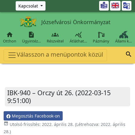
Ugrás a fő tartalomra

Kapcsolat
Józsefvárosi Önkormányzat




Otthon
Ügyintéz…
Részvétel
Átláthat…
Pázmány
Állami k…
Válasszon a menüpontok közül

IBK-940 – Orczy út 26. (2022-03-15
9:51:00)
Megosztás Facebook-on
event_available
Utolsó frissítés:
2022. április 28.
(Létrehozva:
2022. április
28.
)