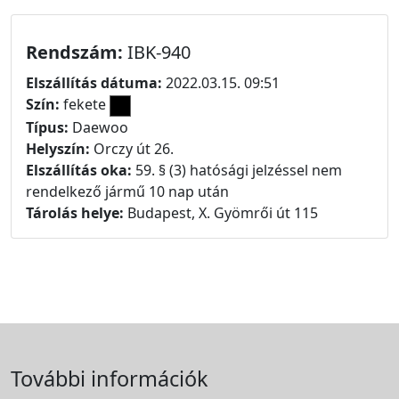
Rendszám:
IBK-940
Elszállítás dátuma:
2022.03.15. 09:51
Szín:
fekete
Típus:
Daewoo
Helyszín:
Orczy út 26.
Elszállítás oka:
59. § (3) hatósági jelzéssel nem
rendelkező jármű 10 nap után
Tárolás helye:
Budapest, X. Gyömrői út 115
További információk