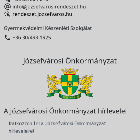

info@jozsefvarosirendeszet.hu
rendeszet.jozsefvaros.hu
Gyermekvédelmi Készenléti Szolgálat

+36 30/493-1925
Józsefvárosi Önkormányzat
A Józsefvárosi Önkormányzat hírlevelei
Iratkozzon fel a Józsefvárosi Önkormányzat
hírleveleire!