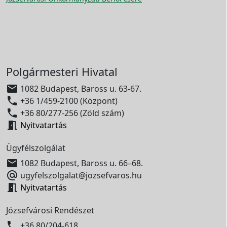
Polgármesteri Hivatal

1082 Budapest, Baross u. 63-67.

+36 1/459-2100 (Központ)

+36 80/277-256 (Zöld szám)

Nyitvatartás
Ügyfélszolgálat

1082 Budapest, Baross u. 66–68.

ugyfelszolgalat@jozsefvaros.hu

Nyitvatartás
Józsefvárosi Rendészet

+36 80/204-618