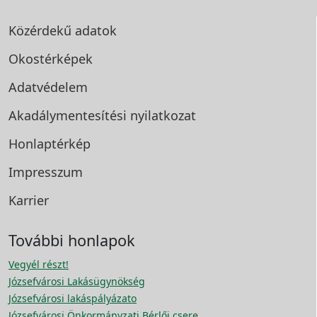
Közérdekű adatok
Okostérképek
Adatvédelem
Akadálymentesítési
nyilatkozat
Honlaptérkép
Impresszum
Karrier
További honlapok
Vegyél részt!
Józsefvárosi Lakásügynökség
Józsefvárosi lakáspályázato
Józsefvárosi Önkormányzati Bérlői csere