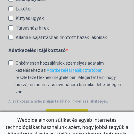
Lakótér
Kutyás ügyek
Társasházi hírek
Állami kisajátításban érintett házak lakóinak
Adatkezelési tájékoztató
Önkéntesen hozzájárulok személyes adataim
kezeléséhez az
Adatkezelési tájékoztatóban
részletezetteknek megfelelően. Megértettem, hogy
hozzájárulásom visszavonására bármikor lehetőségem
van.
A leiratkozás a hírlevél alján található linkkel lesz lehetséges.
Feliratkozom!
Weboldalainkon sütiket és egyéb internetes
technológiákat használunk azért, hogy jobbá tegyük a
For the English Newsletter, click
HERE.