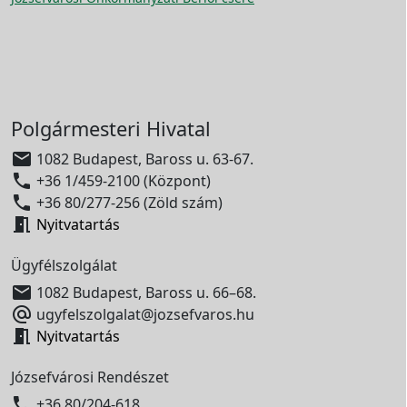
Polgármesteri Hivatal

1082 Budapest, Baross u. 63-67.

+36 1/459-2100 (Központ)

+36 80/277-256 (Zöld szám)

Nyitvatartás
Ügyfélszolgálat

1082 Budapest, Baross u. 66–68.

ugyfelszolgalat@jozsefvaros.hu

Nyitvatartás
Józsefvárosi Rendészet

+36 80/204-618