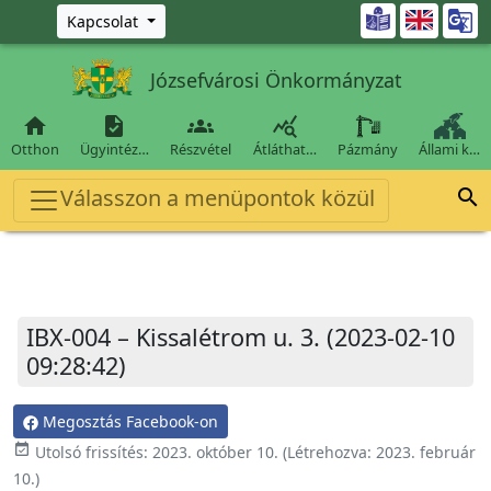
Ugrás a fő tartalomra

Kapcsolat
Józsefvárosi Önkormányzat




Otthon
Ügyintéz…
Részvétel
Átláthat…
Pázmány
Állami k…
Válasszon a menüpontok közül

IBX-004 – Kissalétrom u. 3. (2023-02-10
09:28:42)
Megosztás Facebook-on
event_available
Utolsó frissítés:
2023. október 10.
(Létrehozva:
2023. február
10.
)