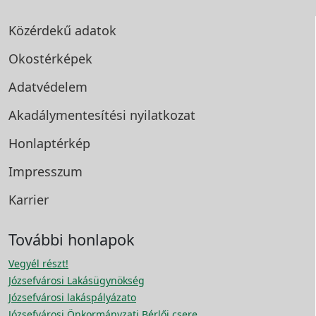
Közérdekű adatok
Okostérképek
Adatvédelem
Akadálymentesítési
nyilatkozat
Honlaptérkép
Impresszum
Karrier
További honlapok
Vegyél részt!
Józsefvárosi Lakásügynökség
Józsefvárosi lakáspályázato
Józsefvárosi Önkormányzati Bérlői csere