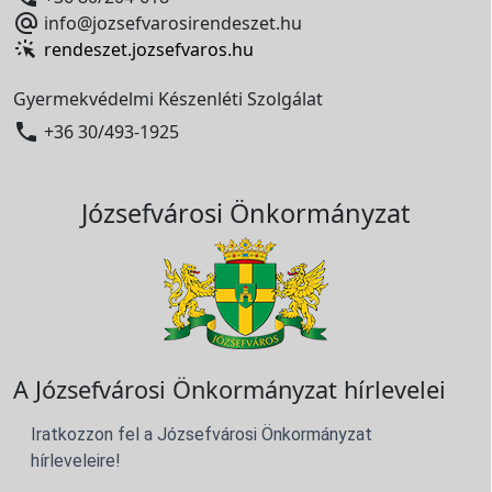

info@jozsefvarosirendeszet.hu
rendeszet.jozsefvaros.hu
Gyermekvédelmi Készenléti Szolgálat

+36 30/493-1925
Józsefvárosi Önkormányzat
A Józsefvárosi Önkormányzat hírlevelei
Iratkozzon fel a Józsefvárosi Önkormányzat
hírleveleire!