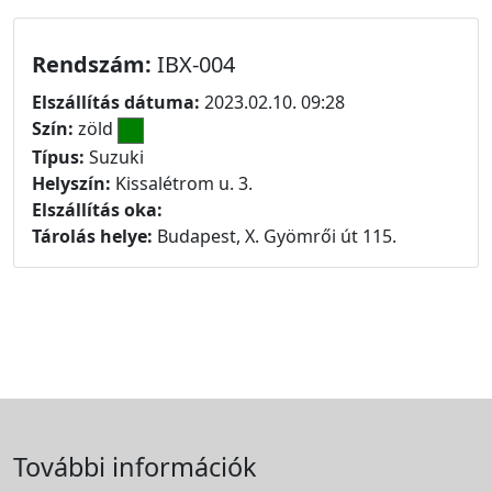
Rendszám:
IBX-004
Elszállítás dátuma:
2023.02.10. 09:28
Szín:
zöld
Típus:
Suzuki
Helyszín:
Kissalétrom u. 3.
Elszállítás oka:
Tárolás helye:
Budapest, X. Gyömrői út 115.
További információk