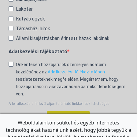
Lakótér
Kutyás ügyek
Társasházi hírek
Állami kisajátításban érintett házak lakóinak
Adatkezelési tájékoztató
Önkéntesen hozzájárulok személyes adataim
kezeléséhez az
Adatkezelési tájékoztatóban
részletezetteknek megfelelően. Megértettem, hogy
hozzájárulásom visszavonására bármikor lehetőségem
van.
A leiratkozás a hírlevél alján található linkkel lesz lehetséges.
Feliratkozom!
Weboldalainkon sütiket és egyéb internetes
technológiákat használunk azért, hogy jobbá tegyük a
For the English Newsletter, click
HERE.