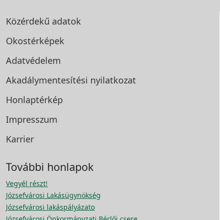
Közérdekű adatok
Okostérképek
Adatvédelem
Akadálymentesítési
nyilatkozat
Honlaptérkép
Impresszum
Karrier
További honlapok
Vegyél részt!
Józsefvárosi Lakásügynökség
Józsefvárosi lakáspályázato
Józsefvárosi Önkormányzati Bérlői csere