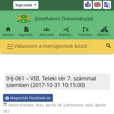
Ugrás a fő tartalomra

Kapcsolat
Józsefvárosi Önkormányzat




Otthon
Ügyintéz…
Részvétel
Átláthat…
Pázmány
Állami k…
Válasszon a menüpontok közül

IHJ-061 – VIII. Teleki tér 7. számmal
szemben (2017-10-31 10:15:00)
Megosztás Facebook-on
event_available
Utolsó frissítés:
2022. április 28.
(Létrehozva:
2022. április
28.
)