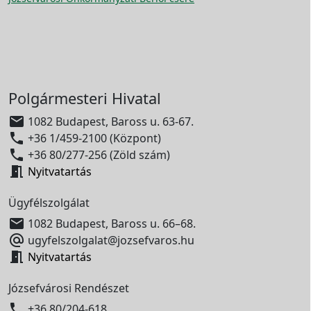
Polgármesteri Hivatal

1082 Budapest, Baross u. 63-67.

+36 1/459-2100 (Központ)

+36 80/277-256 (Zöld szám)

Nyitvatartás
Ügyfélszolgálat

1082 Budapest, Baross u. 66–68.

ugyfelszolgalat@jozsefvaros.hu

Nyitvatartás
Józsefvárosi Rendészet

+36 80/204-618