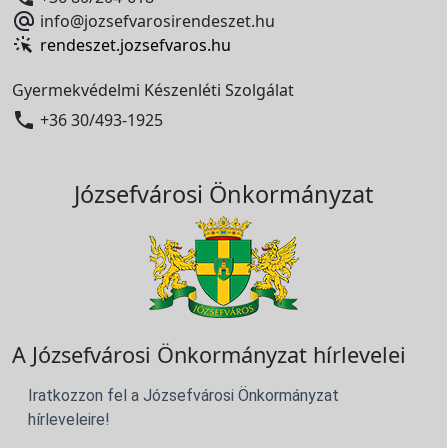

info@jozsefvarosirendeszet.hu
rendeszet.jozsefvaros.hu
Gyermekvédelmi Készenléti Szolgálat

+36 30/493-1925
Józsefvárosi Önkormányzat
A Józsefvárosi Önkormányzat hírlevelei
Iratkozzon fel a Józsefvárosi Önkormányzat
hírleveleire!