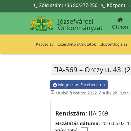
Ugrás a fő tartalomra
Zöld szám: +36 80/277-256
Központ: +



Józsefvárosi
Önkormányzat
Otthon
Kapcsolat
Közérthető útmutatók
Időpontfoglalás
IIA-569 – Orczy u. 43. 
Megosztás Facebook-on
event_available
Utolsó frissítés:
2022. április 28.
(Létr
Rendszám:
IIA-569
Elszállítás dátuma:
2016.06.02. 1
Szín:
fehér