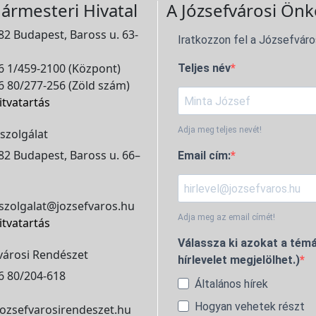
ármesteri Hivatal
A Józsefvárosi Önk
2 Budapest, Baross u. 63-
Iratkozzon fel a Józsefváro
 1/459-2100 (Központ)
Teljes név
 80/277-256 (Zöld szám)
itvatartás
Adja meg teljes nevét!
szolgálat
2 Budapest, Baross u. 66–
Email cím:
szolgalat@jozsefvaros.hu
Adja meg az email címét!
itvatartás
Válassza ki azokat a témá
városi Rendészet
hírlevelet megjelölhet.)
6 80/204-618
Általános hírek
Hogyan vehetek részt
ozsefvarosirendeszet.hu