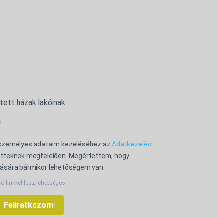
ntett házak lakóinak
 személyes adataim kezeléséhez az
Adatkezelési
tteknek megfelelően. Megértettem, hogy
ására bármikor lehetőségem van.
tó linkkel lesz lehetséges.
Feliratkozom!