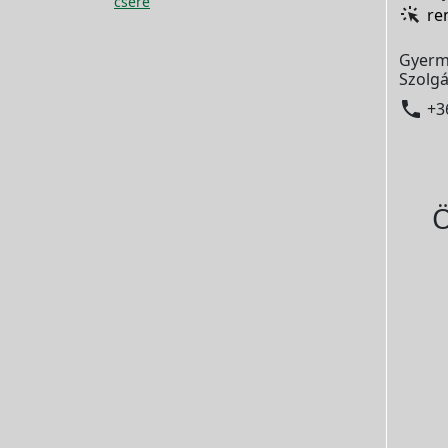
csere
re
Gyerm
Szolgá

+3
Ö