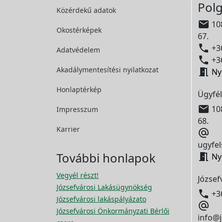
Polg
Közérdekű adatok

108
Okostérképek
67.

+36
Adatvédelem

+36
Akadálymentesítési
nyilatkozat

Ny
Honlaptérkép
Ügyfél

108
Impresszum
68.
Karrier

ugyfel
További honlapok

Ny
Vegyél részt!
József
Józsefvárosi Lakásügynökség

+3
Józsefvárosi lakáspályázato

Józsefvárosi Önkormányzati Bérlői
info@j