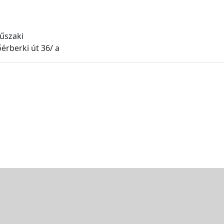
űszaki
érberki út 36/ a