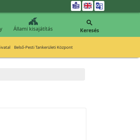


y
Állami kisajátítás
Keresés
vatal
Belső-Pesti Tankerületi Központ