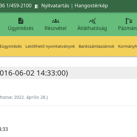
36 1/459-2100
Nyitvatartás
|
Hangostérkép




Ügyintézés
Részvétel
Átláthatóság
Pázmán
Eügyintézés
Letölthető nyomtatványok
Bankszámlaszámok
Kormányhi
(2016-06-02 14:33:00)
ehozva:
2022. április 28.
)
4:33