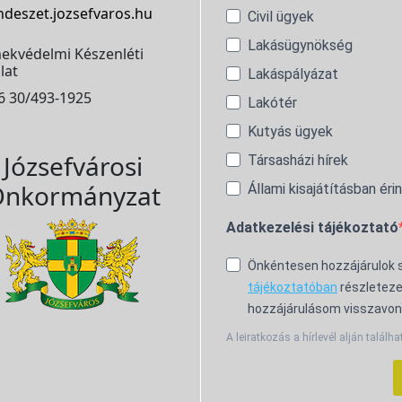
ndeszet.jozsefvaros.hu
Civil ügyek
Lakásügynökség
ekvédelmi Készenléti
lat
Lakáspályázat
6 30/493-1925
Lakótér
Kutyás ügyek
Józsefvárosi
Társasházi hírek
nkormányzat
Állami kisajátításban éri
Adatkezelési tájékoztató
Önkéntesen hozzájárulok
tájékoztatóban
részleteze
hozzájárulásom visszavon
A leiratkozás a hírlevél alján találha