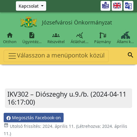
Ugrás a fő tartalomra

Kapcsolat
Józsefvárosi Önkormányzat




Otthon
Ügyintéz…
Részvétel
Átláthat…
Pázmány
Állami k…
Válasszon a menüpontok közül

IKV302 – Diószeghy u.9./b. (2024-04-11
16:17:00)
Megosztás Facebook-on
event_available
Utolsó frissítés:
2024. április 11.
(Létrehozva:
2024. április
11.
)