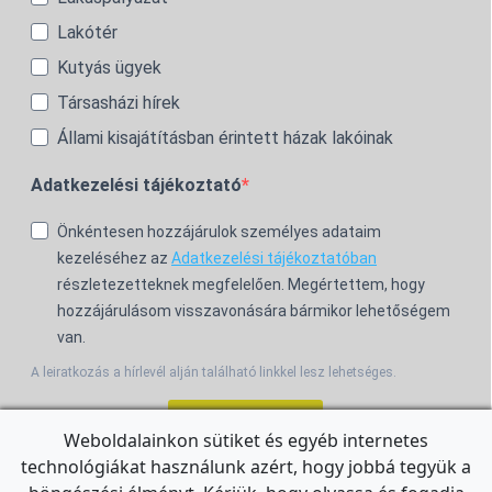
Lakótér
Kutyás ügyek
Társasházi hírek
Állami kisajátításban érintett házak lakóinak
Adatkezelési tájékoztató
Önkéntesen hozzájárulok személyes adataim
kezeléséhez az
Adatkezelési tájékoztatóban
részletezetteknek megfelelően. Megértettem, hogy
hozzájárulásom visszavonására bármikor lehetőségem
van.
A leiratkozás a hírlevél alján található linkkel lesz lehetséges.
Feliratkozom!
Weboldalainkon sütiket és egyéb internetes
technológiákat használunk azért, hogy jobbá tegyük a
For the English Newsletter, click
HERE.