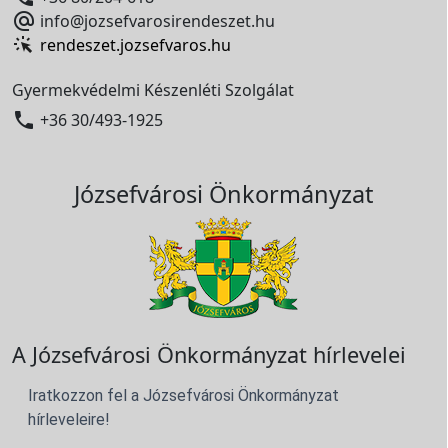

info@jozsefvarosirendeszet.hu
rendeszet.jozsefvaros.hu
Gyermekvédelmi Készenléti Szolgálat

+36 30/493-1925
Józsefvárosi Önkormányzat
A Józsefvárosi Önkormányzat hírlevelei
Iratkozzon fel a Józsefvárosi Önkormányzat
hírleveleire!