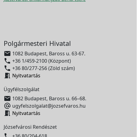
Polgármesteri Hivatal

1082 Budapest, Baross u. 63-67.

+36 1/459-2100 (Központ)

+36 80/277-256 (Zöld szám)

Nyitvatartás
Ügyfélszolgálat

1082 Budapest, Baross u. 66–68.

ugyfelszolgalat@jozsefvaros.hu

Nyitvatartás
Józsefvárosi Rendészet

+36 80/204-618