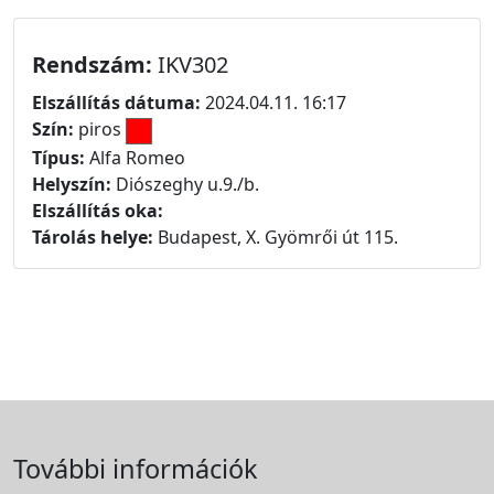
Rendszám:
IKV302
Elszállítás dátuma:
2024.04.11. 16:17
Szín:
piros
Típus:
Alfa Romeo
Helyszín:
Diószeghy u.9./b.
Elszállítás oka:
Tárolás helye:
Budapest, X. Gyömrői út 115.
További információk