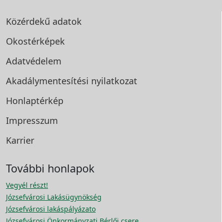
Közérdekű adatok
Okostérképek
Adatvédelem
Akadálymentesítési
nyilatkozat
Honlaptérkép
Impresszum
Karrier
További honlapok
Vegyél részt!
Józsefvárosi Lakásügynökség
Józsefvárosi lakáspályázato
Józsefvárosi Önkormányzati Bérlői csere