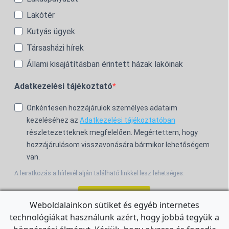
Lakótér
Kutyás ügyek
Társasházi hírek
Állami kisajátításban érintett házak lakóinak
Adatkezelési tájékoztató
Önkéntesen hozzájárulok személyes adataim
kezeléséhez az
Adatkezelési tájékoztatóban
részletezetteknek megfelelően. Megértettem, hogy
hozzájárulásom visszavonására bármikor lehetőségem
van.
A leiratkozás a hírlevél alján található linkkel lesz lehetséges.
Feliratkozom!
Weboldalainkon sütiket és egyéb internetes
technológiákat használunk azért, hogy jobbá tegyük a
For the English Newsletter, click
HERE.