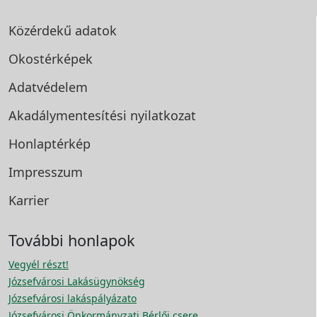
Közérdekű adatok
Okostérképek
Adatvédelem
Akadálymentesítési
nyilatkozat
Honlaptérkép
Impresszum
Karrier
További honlapok
Vegyél részt!
Józsefvárosi Lakásügynökség
Józsefvárosi lakáspályázato
Józsefvárosi Önkormányzati Bérlői csere