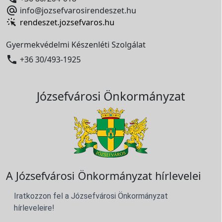

info@jozsefvarosirendeszet.hu
rendeszet.jozsefvaros.hu
Gyermekvédelmi Készenléti Szolgálat

+36 30/493-1925
Józsefvárosi Önkormányzat
A Józsefvárosi Önkormányzat hírlevelei
Iratkozzon fel a Józsefvárosi Önkormányzat
hírleveleire!