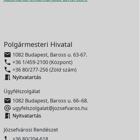
Polgármesteri Hivatal

1082 Budapest, Baross u. 63-67.

+36 1/459-2100 (Központ)

+36 80/277-256 (Zöld szám)

Nyitvatartás
Ügyfélszolgálat

1082 Budapest, Baross u. 66–68.

ugyfelszolgalat@jozsefvaros.hu

Nyitvatartás
Józsefvárosi Rendészet

+36 80/204-618