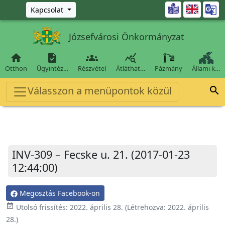
Ugrás a fő tartalomra

Kapcsolat
Józsefvárosi Önkormányzat




Otthon
Ügyintéz…
Részvétel
Átláthat…
Pázmány
Állami k…
Válasszon a menüpontok közül

INV-309 – Fecske u. 21. (2017-01-23
12:44:00)
Megosztás Facebook-on
event_available
Utolsó frissítés:
2022. április 28.
(Létrehozva:
2022. április
28.
)