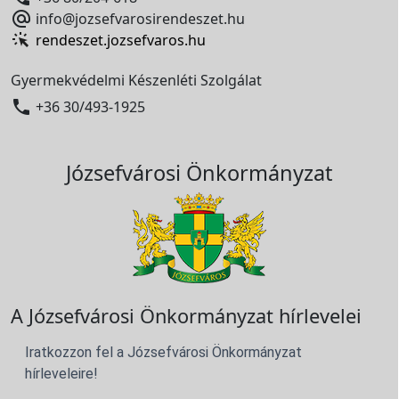

info@jozsefvarosirendeszet.hu
rendeszet.jozsefvaros.hu
Gyermekvédelmi Készenléti Szolgálat

+36 30/493-1925
Józsefvárosi Önkormányzat
A Józsefvárosi Önkormányzat hírlevelei
Iratkozzon fel a Józsefvárosi Önkormányzat
hírleveleire!