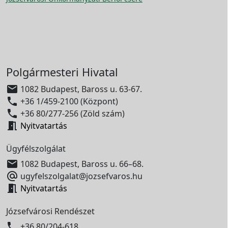
Polgármesteri Hivatal

1082 Budapest, Baross u. 63-67.

+36 1/459-2100 (Központ)

+36 80/277-256 (Zöld szám)

Nyitvatartás
Ügyfélszolgálat

1082 Budapest, Baross u. 66–68.

ugyfelszolgalat@jozsefvaros.hu

Nyitvatartás
Józsefvárosi Rendészet

+36 80/204-618