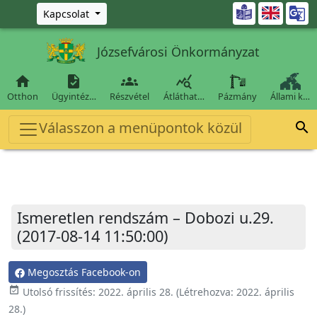
Ugrás a fő tartalomra

Kapcsolat
Józsefvárosi Önkormányzat




Otthon
Ügyintéz…
Részvétel
Átláthat…
Pázmány
Állami k…
Válasszon a menüpontok közül

Ismeretlen rendszám – Dobozi u.29.
(2017-08-14 11:50:00)
Megosztás Facebook-on
event_available
Utolsó frissítés:
2022. április 28.
(Létrehozva:
2022. április
28.
)