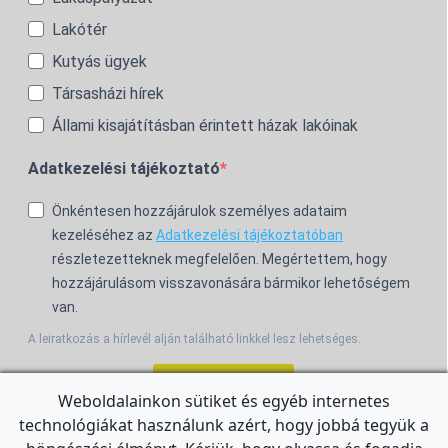
Lakótér
Kutyás ügyek
Társasházi hírek
Állami kisajátításban érintett házak lakóinak
Adatkezelési tájékoztató
Önkéntesen hozzájárulok személyes adataim
kezeléséhez az
Adatkezelési tájékoztatóban
részletezetteknek megfelelően. Megértettem, hogy
hozzájárulásom visszavonására bármikor lehetőségem
van.
A leiratkozás a hírlevél alján található linkkel lesz lehetséges.
Feliratkozom!
Weboldalainkon sütiket és egyéb internetes
technológiákat használunk azért, hogy jobbá tegyük a
For the English Newsletter, click
HERE.