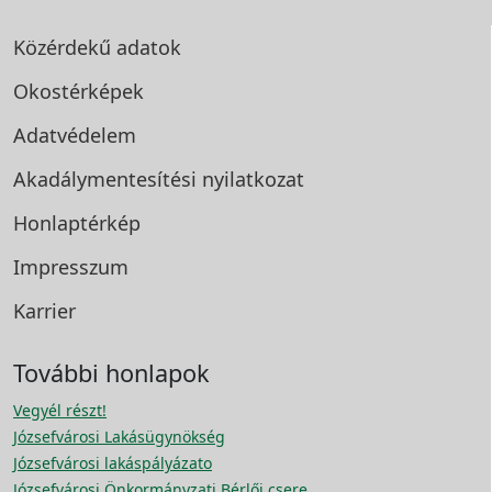
Közérdekű adatok
Okostérképek
Adatvédelem
Akadálymentesítési
nyilatkozat
Honlaptérkép
Impresszum
Karrier
További honlapok
Vegyél részt!
Józsefvárosi Lakásügynökség
Józsefvárosi lakáspályázato
Józsefvárosi Önkormányzati Bérlői csere