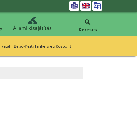


y
Állami kisajátítás
Keresés
vatal
Belső-Pesti Tankerületi Központ