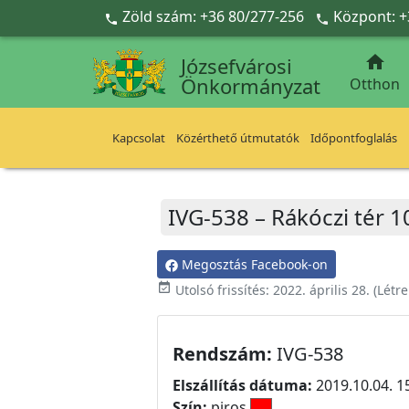
Ugrás a fő tartalomra
Zöld szám: +36 80/277-256
Központ: +



Józsefvárosi
Önkormányzat
Otthon
Kapcsolat
Közérthető útmutatók
Időpontfoglalás
IVG-538 – Rákóczi tér 1
Megosztás Facebook-on
event_available
Utolsó frissítés:
2022. április 28.
(Létr
Rendszám:
IVG-538
Elszállítás dátuma:
2019.10.04. 1
Szín:
piros