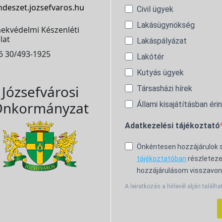
ndeszet.jozsefvaros.hu
Civil ügyek
Lakásügynökség
ekvédelmi Készenléti
lat
Lakáspályázat
6 30/493-1925
Lakótér
Kutyás ügyek
Józsefvárosi
Társasházi hírek
nkormányzat
Állami kisajátításban éri
Adatkezelési tájékoztató
Önkéntesen hozzájárulok
tájékoztatóban
részleteze
hozzájárulásom visszavon
A leiratkozás a hírlevél alján találha