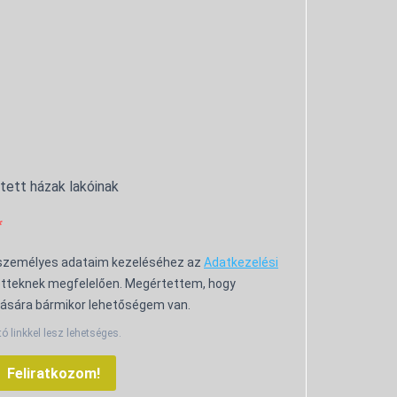
ntett házak lakóinak
 személyes adataim kezeléséhez az
Adatkezelési
tteknek megfelelően. Megértettem, hogy
ására bármikor lehetőségem van.
tó linkkel lesz lehetséges.
Feliratkozom!