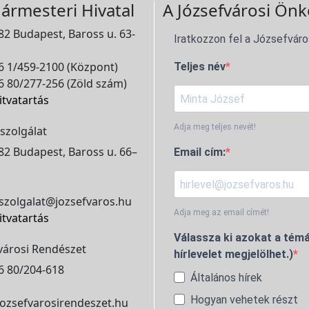
ármesteri Hivatal
A Józsefvárosi Önk
2 Budapest, Baross u. 63-
Iratkozzon fel a Józsefváro
 1/459-2100 (Központ)
Teljes név
 80/277-256 (Zöld szám)
itvatartás
Adja meg teljes nevét!
szolgálat
2 Budapest, Baross u. 66–
Email cím:
szolgalat@jozsefvaros.hu
Adja meg az email címét!
itvatartás
Válassza ki azokat a témá
városi Rendészet
hírlevelet megjelölhet.)
6 80/204-618
Általános hírek
Hogyan vehetek részt
ozsefvarosirendeszet.hu