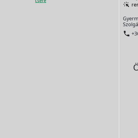
csere
re
Gyerm
Szolgá

+3
Ö