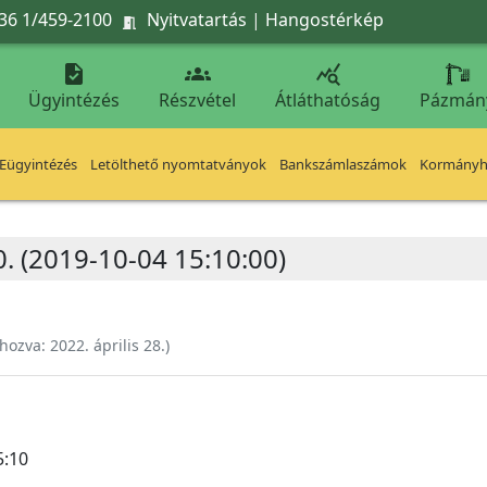
36 1/459-2100
Nyitvatartás
|
Hangostérkép




Ügyintézés
Részvétel
Átláthatóság
Pázmán
Eügyintézés
Letölthető nyomtatványok
Bankszámlaszámok
Kormányhi
0. (2019-10-04 15:10:00)
ehozva:
2022. április 28.
)
5:10