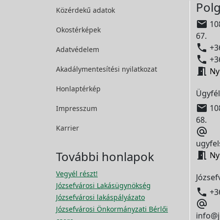
Polg
Közérdekű adatok

108
Okostérképek
67.

+36
Adatvédelem

+36
Akadálymentesítési
nyilatkozat

Ny
Honlaptérkép
Ügyfél

108
Impresszum
68.
Karrier

ugyfel
További honlapok

Ny
Vegyél részt!
József
Józsefvárosi Lakásügynökség

+3
Józsefvárosi lakáspályázato

Józsefvárosi Önkormányzati Bérlői
info@j