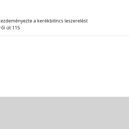
ezdeményezte a kerékbilincs leszerelést
ői út 115