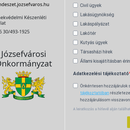
ndeszet.jozsefvaros.hu
Civil ügyek
Lakásügynökség
ekvédelmi Készenléti
lat
Lakáspályázat
6 30/493-1925
Lakótér
Kutyás ügyek
Józsefvárosi
Társasházi hírek
nkormányzat
Állami kisajátításban éri
Adatkezelési tájékoztató
Önkéntesen hozzájárulok
tájékoztatóban
részleteze
hozzájárulásom visszavon
A leiratkozás a hírlevél alján találha