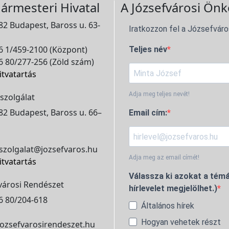
ármesteri Hivatal
A Józsefvárosi Önk
2 Budapest, Baross u. 63-
Iratkozzon fel a Józsefváro
 1/459-2100 (Központ)
Teljes név
 80/277-256 (Zöld szám)
itvatartás
Adja meg teljes nevét!
szolgálat
2 Budapest, Baross u. 66–
Email cím:
szolgalat@jozsefvaros.hu
Adja meg az email címét!
itvatartás
Válassza ki azokat a témá
városi Rendészet
hírlevelet megjelölhet.)
6 80/204-618
Általános hírek
Hogyan vehetek részt
ozsefvarosirendeszet.hu