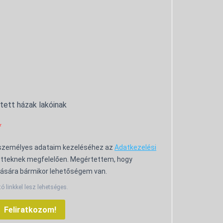
ntett házak lakóinak
 személyes adataim kezeléséhez az
Adatkezelési
tteknek megfelelően. Megértettem, hogy
ására bármikor lehetőségem van.
tó linkkel lesz lehetséges.
Feliratkozom!