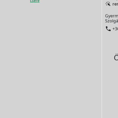
csere
re
Gyerm
Szolgá

+3
Ö