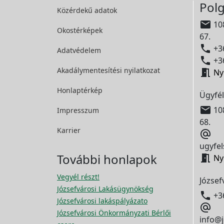
Polg
Közérdekű adatok

108
Okostérképek
67.

+36
Adatvédelem

+36
Akadálymentesítési
nyilatkozat

Ny
Honlaptérkép
Ügyfél

108
Impresszum
68.
Karrier

ugyfel
További honlapok

Ny
Vegyél részt!
József
Józsefvárosi Lakásügynökség

+3
Józsefvárosi lakáspályázato

Józsefvárosi Önkormányzati Bérlői
info@j