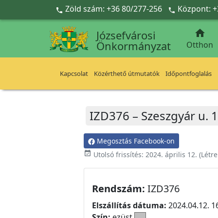
Ugrás a fő tartalomra
Zöld szám: +36 80/277-256
Központ: +



Józsefvárosi
Önkormányzat
Otthon
Kapcsolat
Közérthető útmutatók
Időpontfoglalás
IZD376 – Szeszgyár u. 1
Megosztás Facebook-on
event_available
Utolsó frissítés:
2024. április 12.
(Létr
Rendszám:
IZD376
Elszállítás dátuma:
2024.04.12. 1
Szín:
ezüst