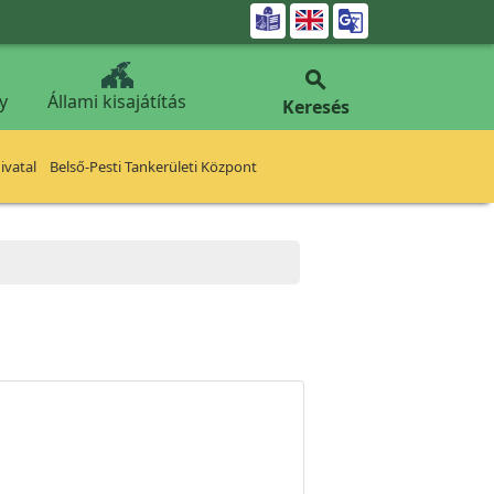


y
Állami kisajátítás
Keresés
vatal
Belső-Pesti Tankerületi Központ