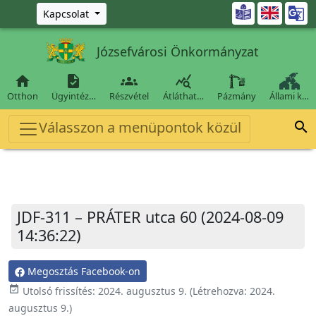
Ugrás a fő tartalomra

Kapcsolat
Józsefvárosi Önkormányzat




Otthon
Ügyintéz…
Részvétel
Átláthat…
Pázmány
Állami k…
Válasszon a menüpontok közül

JDF-311 – PRÁTER utca 60 (2024-08-09
14:36:22)
Megosztás Facebook-on
event_available
Utolsó frissítés:
2024. augusztus 9.
(Létrehozva:
2024.
augusztus 9.
)