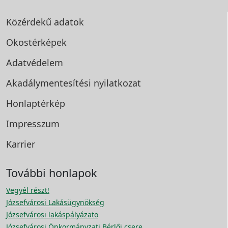
Közérdekű adatok
Okostérképek
Adatvédelem
Akadálymentesítési
nyilatkozat
Honlaptérkép
Impresszum
Karrier
További honlapok
Vegyél részt!
Józsefvárosi Lakásügynökség
Józsefvárosi lakáspályázato
Józsefvárosi Önkormányzati Bérlői csere