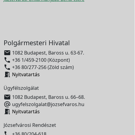
Polgármesteri Hivatal

1082 Budapest, Baross u. 63-67.

+36 1/459-2100 (Központ)

+36 80/277-256 (Zöld szám)

Nyitvatartás
Ügyfélszolgálat

1082 Budapest, Baross u. 66–68.

ugyfelszolgalat@jozsefvaros.hu

Nyitvatartás
Józsefvárosi Rendészet

+36 80/204-618