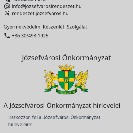

info@jozsefvarosirendeszet.hu
rendeszet.jozsefvaros.hu
Gyermekvédelmi Készenléti Szolgálat

+36 30/493-1925
Józsefvárosi Önkormányzat
A Józsefvárosi Önkormányzat hírlevelei
Iratkozzon fel a Józsefvárosi Önkormányzat
hírleveleire!