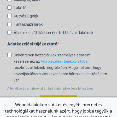
Lakótér
Kutyás ügyek
Társasházi hírek
Állami kisajátításban érintett házak lakóinak
Adatkezelési tájékoztató
Önkéntesen hozzájárulok személyes adataim
kezeléséhez az
Adatkezelési tájékoztatóban
részletezetteknek megfelelően. Megértettem, hogy
hozzájárulásom visszavonására bármikor lehetőségem
van.
A leiratkozás a hírlevél alján található linkkel lesz lehetséges.
Feliratkozom!
Weboldalainkon sütiket és egyéb internetes
technológiákat használunk azért, hogy jobbá tegyük a
For the English Newsletter, click
HERE.