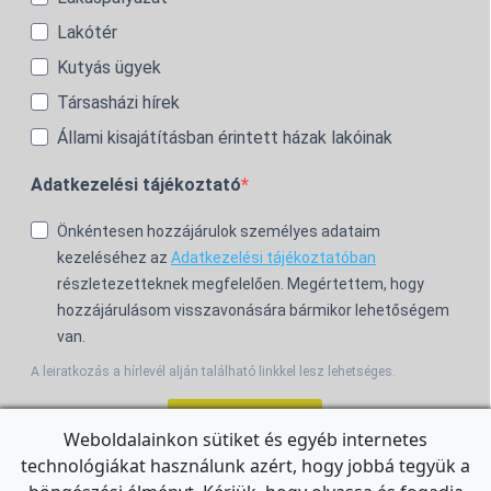
Lakótér
Kutyás ügyek
Társasházi hírek
Állami kisajátításban érintett házak lakóinak
Adatkezelési tájékoztató
Önkéntesen hozzájárulok személyes adataim
kezeléséhez az
Adatkezelési tájékoztatóban
részletezetteknek megfelelően. Megértettem, hogy
hozzájárulásom visszavonására bármikor lehetőségem
van.
A leiratkozás a hírlevél alján található linkkel lesz lehetséges.
Feliratkozom!
Weboldalainkon sütiket és egyéb internetes
technológiákat használunk azért, hogy jobbá tegyük a
For the English Newsletter, click
HERE.