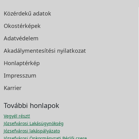
Közérdekű adatok
Okostérképek
Adatvédelem
Akadálymentesítési
nyilatkozat
Honlaptérkép
Impresszum
Karrier
További honlapok
Vegyél részt!
Józsefvárosi Lakásügynökség
Józsefvárosi lakáspályázato
Józsefvárosi Önkormányzati Bérlői csere