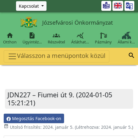
Ugrás a fő tartalomra

Kapcsolat
Józsefvárosi Önkormányzat




Otthon
Ügyintéz…
Részvétel
Átláthat…
Pázmány
Állami k…
Válasszon a menüpontok közül

JDN227 – Fiumei út 9. (2024-01-05
15:21:21)
Megosztás Facebook-on
event_available
Utolsó frissítés:
2024. január 5.
(Létrehozva:
2024. január 5.
)