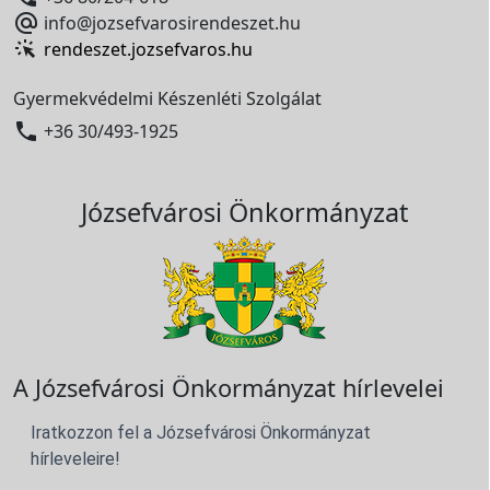

info@jozsefvarosirendeszet.hu
rendeszet.jozsefvaros.hu
Gyermekvédelmi Készenléti Szolgálat

+36 30/493-1925
Józsefvárosi Önkormányzat
A Józsefvárosi Önkormányzat hírlevelei
Iratkozzon fel a Józsefvárosi Önkormányzat
hírleveleire!