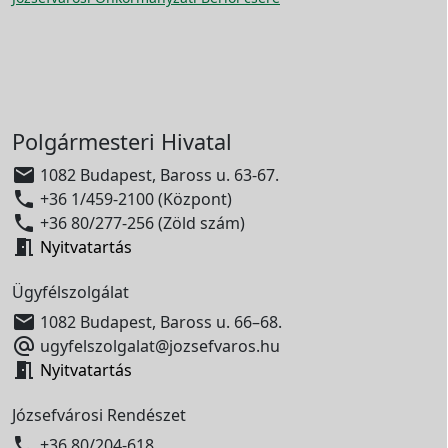
Polgármesteri Hivatal

1082 Budapest, Baross u. 63-67.

+36 1/459-2100 (Központ)

+36 80/277-256 (Zöld szám)

Nyitvatartás
Ügyfélszolgálat

1082 Budapest, Baross u. 66–68.

ugyfelszolgalat@jozsefvaros.hu

Nyitvatartás
Józsefvárosi Rendészet

+36 80/204-618