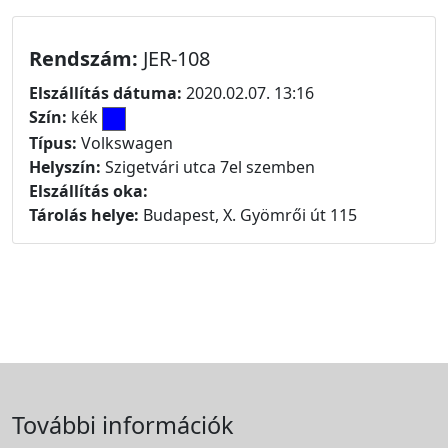
Rendszám:
JER-108
Elszállítás dátuma:
2020.02.07. 13:16
Szín:
kék
Típus:
Volkswagen
Helyszín:
Szigetvári utca 7el szemben
Elszállítás oka:
Tárolás helye:
Budapest, X. Gyömrői út 115
További információk