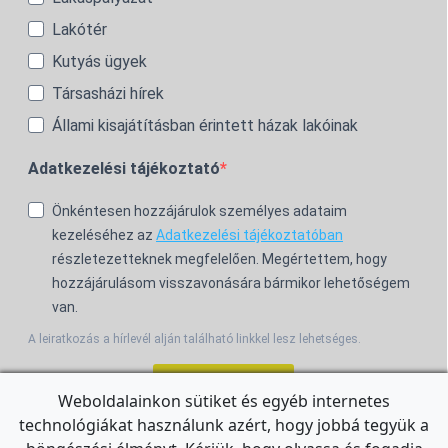
Lakótér
Kutyás ügyek
Társasházi hírek
Állami kisajátításban érintett házak lakóinak
Adatkezelési tájékoztató
Önkéntesen hozzájárulok személyes adataim
kezeléséhez az
Adatkezelési tájékoztatóban
részletezetteknek megfelelően. Megértettem, hogy
hozzájárulásom visszavonására bármikor lehetőségem
van.
A leiratkozás a hírlevél alján található linkkel lesz lehetséges.
Feliratkozom!
Weboldalainkon sütiket és egyéb internetes
technológiákat használunk azért, hogy jobbá tegyük a
For the English Newsletter, click
HERE.