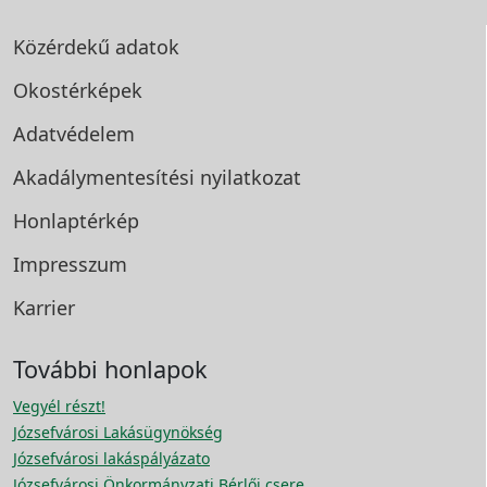
Közérdekű adatok
Okostérképek
Adatvédelem
Akadálymentesítési
nyilatkozat
Honlaptérkép
Impresszum
Karrier
További honlapok
Vegyél részt!
Józsefvárosi Lakásügynökség
Józsefvárosi lakáspályázato
Józsefvárosi Önkormányzati Bérlői csere