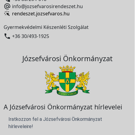

info@jozsefvarosirendeszet.hu
rendeszet.jozsefvaros.hu
Gyermekvédelmi Készenléti Szolgálat

+36 30/493-1925
Józsefvárosi Önkormányzat
A Józsefvárosi Önkormányzat hírlevelei
Iratkozzon fel a Józsefvárosi Önkormányzat
hírleveleire!