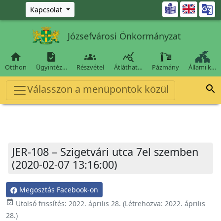
Ugrás a fő tartalomra

Kapcsolat
Józsefvárosi Önkormányzat




Otthon
Ügyintéz…
Részvétel
Átláthat…
Pázmány
Állami k…
Válasszon a menüpontok közül

JER-108 – Szigetvári utca 7el szemben
(2020-02-07 13:16:00)
Megosztás Facebook-on
event_available
Utolsó frissítés:
2022. április 28.
(Létrehozva:
2022. április
28.
)