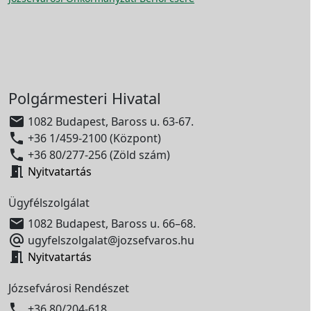
Polgármesteri Hivatal

1082 Budapest, Baross u. 63-67.

+36 1/459-2100 (Központ)

+36 80/277-256 (Zöld szám)

Nyitvatartás
Ügyfélszolgálat

1082 Budapest, Baross u. 66–68.

ugyfelszolgalat@jozsefvaros.hu

Nyitvatartás
Józsefvárosi Rendészet

+36 80/204-618