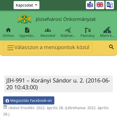
Ugrás a fő tartalomra

Kapcsolat
Józsefvárosi Önkormányzat




Otthon
Ügyintéz…
Részvétel
Átláthat…
Pázmány
Állami k…
Válasszon a menüpontok közül

JIH-991 – Korányi Sándor u. 2. (2016-06-
20 10:43:00)
Megosztás Facebook-on
event_available
Utolsó frissítés:
2022. április 28.
(Létrehozva:
2022. április
28.
)