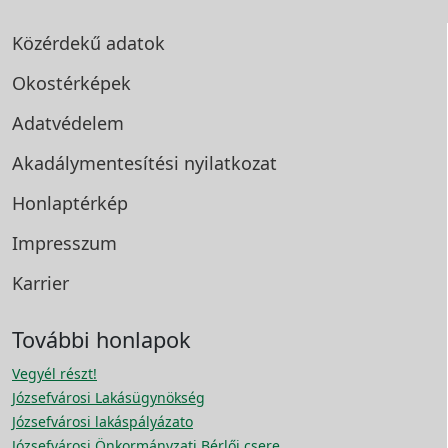
Közérdekű adatok
Okostérképek
Adatvédelem
Akadálymentesítési
nyilatkozat
Honlaptérkép
Impresszum
Karrier
További honlapok
Vegyél részt!
Józsefvárosi Lakásügynökség
Józsefvárosi lakáspályázato
Józsefvárosi Önkormányzati Bérlői csere