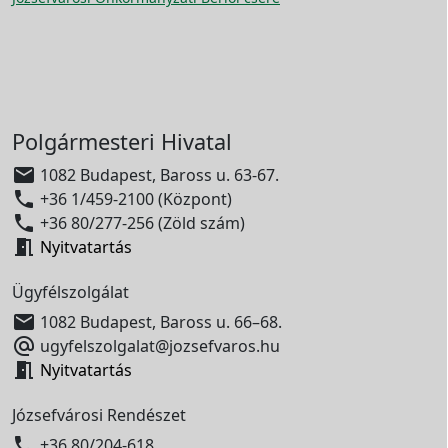
Polgármesteri Hivatal

1082 Budapest, Baross u. 63-67.

+36 1/459-2100 (Központ)

+36 80/277-256 (Zöld szám)

Nyitvatartás
Ügyfélszolgálat

1082 Budapest, Baross u. 66–68.

ugyfelszolgalat@jozsefvaros.hu

Nyitvatartás
Józsefvárosi Rendészet

+36 80/204-618