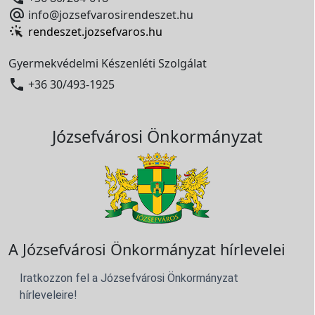

info@jozsefvarosirendeszet.hu
rendeszet.jozsefvaros.hu
Gyermekvédelmi Készenléti Szolgálat

+36 30/493-1925
Józsefvárosi Önkormányzat
A Józsefvárosi Önkormányzat hírlevelei
Iratkozzon fel a Józsefvárosi Önkormányzat
hírleveleire!