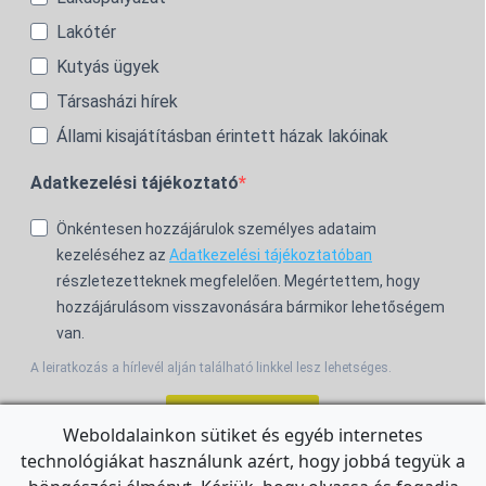
Lakótér
Kutyás ügyek
Társasházi hírek
Állami kisajátításban érintett házak lakóinak
Adatkezelési tájékoztató
Önkéntesen hozzájárulok személyes adataim
kezeléséhez az
Adatkezelési tájékoztatóban
részletezetteknek megfelelően. Megértettem, hogy
hozzájárulásom visszavonására bármikor lehetőségem
van.
A leiratkozás a hírlevél alján található linkkel lesz lehetséges.
Feliratkozom!
Weboldalainkon sütiket és egyéb internetes
technológiákat használunk azért, hogy jobbá tegyük a
For the English Newsletter, click
HERE.